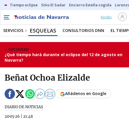
Tiempo eclipse
Sitio El Sadar
Encierro Estella cogida
Lorenzo
Kiosko
ESQUELAS
SERVICIOS
CONSULTORIOS DNN
EL TIEM
SOCIEDAD
¿Qué tiempo hará durante el eclipse del 12 de agosto en
Navarra?
Beñat Ochoa Elizalde
Añádenos en Google
DIARIO DE NOTICIAS
20·05·26
|
21:48