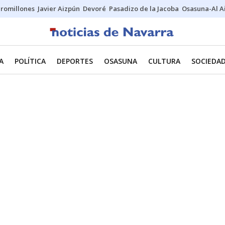
uromillones
Javier Aizpún
Devoré
Pasadizo de la Jacoba
Osasuna-Al A
A
POLÍTICA
DEPORTES
OSASUNA
CULTURA
SOCIEDA