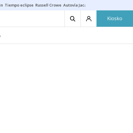
in
Tiempo eclipse
Russell Crowe
Autovía Jaca
Ronald Araújo
Prohibic
Kiosko
D