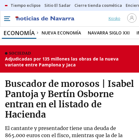
Tiempo eclipse
Sitio El Sadar
Cierre tienda cosmética
Encier
Kiosko
ECONOMÍA
NUEVA ECONOMÍA
NAVARRA SIGLO XXI
SOCIEDAD
Adjudicadas por 135 millones las obras de la nueva
variante entre Pamplona y Jaca
Buscador de morosos | Isabel
Pantoja y Bertín Osborne
entran en el listado de
Hacienda
El cantante y presentador tiene una deuda de
865.000 euros con el fisco, mientras que la de la