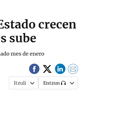
 Estado crecen
és sube
asado mes de enero
Itzuli
Entzun