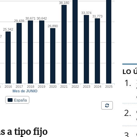
LO 
1
2
 a tipo fijo
3