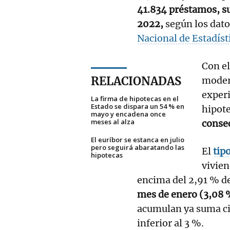
41.834 préstamos, su
2022,
según los dato
Nacional de Estadíst
Con el
RELACIONADAS
moder
exper
La firma de hipotecas en el
Estado se dispara un 54 % en
hipot
mayo y encadena once
meses al alza
consec
El euríbor se estanca en julio
pero seguirá abaratando las
El
tip
hipotecas
vivien
encima del 2,91 % d
mes de enero (3,08 
acumulan ya suma ci
inferior al 3 %.