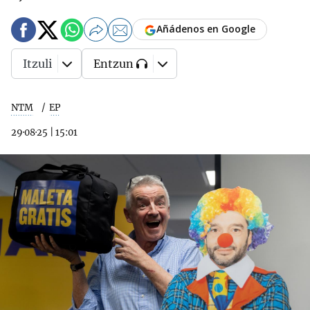
Añádenos en Google
Itzuli
Entzun
NTM
EP
29·08·25
|
15:01