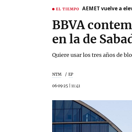
AEMET vuelve a ele
EL TIEMPO
BBVA contempl
en la de Saba
Quiere usar los tres años de bl
NTM
EP
06·09·25
|
11:41