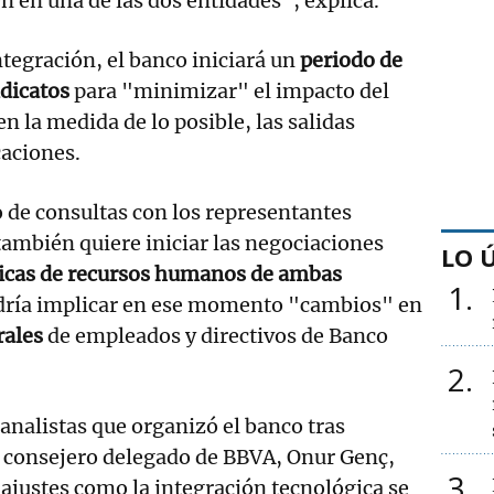
 en una de las dos entidades", explica.
ntegración, el banco iniciará un
periodo de
ndicatos
para "minimizar" el impacto del
en la medida de lo posible, las salidas
caciones.
 de consultas con los representantes
 también quiere iniciar las negociaciones
LO 
íticas de recursos humanos de ambas
1
odría implicar en ese momento "cambios" en
rales
de empleados y directivos de Banco
2
 analistas que organizó el banco tras
 el consejero delegado de BBVA, Onur Genç,
3
s ajustes como la integración tecnológica se