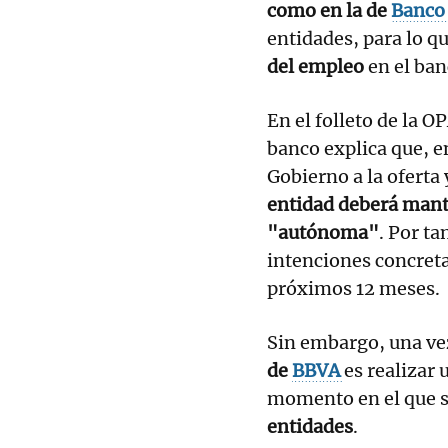
como en la de
Banco 
entidades, para lo q
del empleo
en el ban
En el folleto de la O
banco explica que, e
Gobierno a la oferta 
entidad deberá mant
"autónoma"
. Por ta
intenciones concretas
próximos 12 meses.
Sin embargo, una vez
de
BBVA
es realizar 
momento en el que 
entidades
.