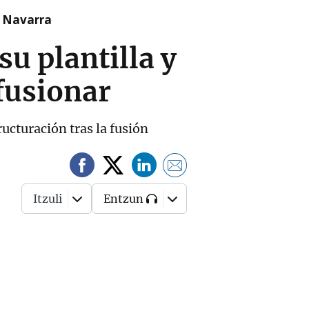
n Navarra
u plantilla y
 fusionar
ructuración tras la fusión
Itzuli
Entzun