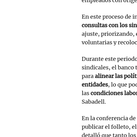
empleados con origen
En este proceso de i
consultas con los si
ajuste, priorizando, 
voluntarias y recolo
Durante este periodo
sindicales, el banco
para
alinear las pol
entidades
, lo que p
las
condiciones labo
Sabadell.
En la conferencia de
publicar el folleto,
detalló que tanto lo