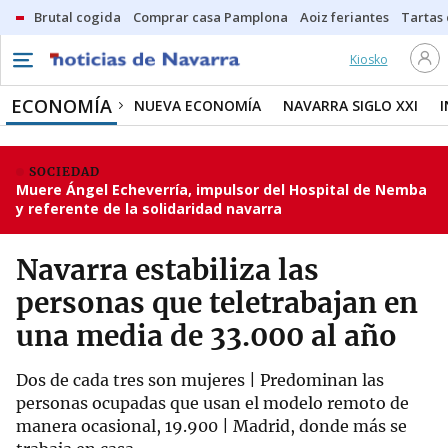
Brutal cogida
Comprar casa Pamplona
Aoiz feriantes
Tartas
Kiosko
ECONOMÍA
NUEVA ECONOMÍA
NAVARRA SIGLO XXI
SOCIEDAD
Muere Ángel Echeverría, impulsor del Hospital de Nemba
y referente de la solidaridad navarra
Navarra estabiliza las
personas que teletrabajan en
una media de 33.000 al año
Dos de cada tres son mujeres | Predominan las
personas ocupadas que usan el modelo remoto de
manera ocasional, 19.900 | Madrid, donde más se