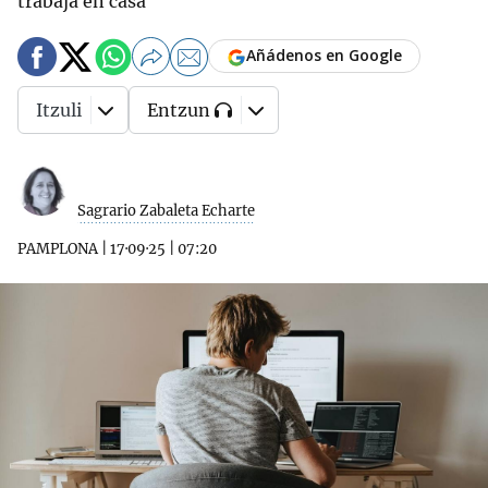
trabaja en casa
Añádenos en Google
Itzuli
Entzun
Sagrario Zabaleta Echarte
PAMPLONA
|
17·09·25
|
07:20