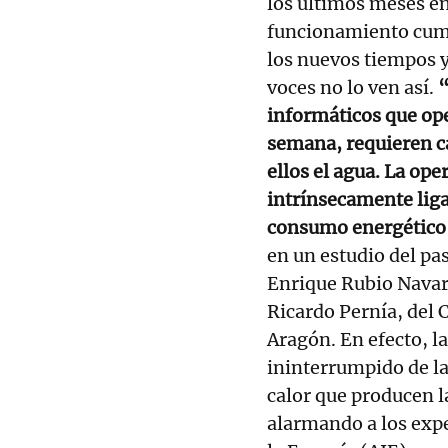
los últimos meses en
funcionamiento cumpl
los nuevos tiempos y
voces no lo ven así.
“
informáticos que oper
semana, requieren ca
ellos el agua. La ope
intrínsecamente ligad
consumo energético 
en un estudio del pa
Enrique Rubio Navarr
Ricardo Pernía, del C
Aragón. En efecto, l
ininterrumpido de la
calor que producen l
alarmando a los expe