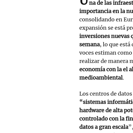
U
na de las infrae
importancia en la n
consolidando en Euro
expansión se está p
inversiones nuevas 
semana
, lo que est
voces estiman como 
realizar de manera m
economía con la el a
medioambiental
.
Los centros de datos
“sistemas informáti
hardware de alta pot
controlado con la fi
datos a gran escala
”