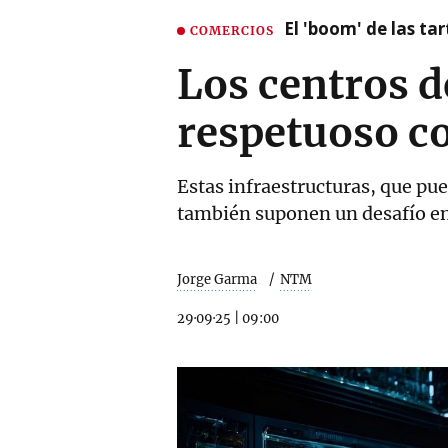
El 'boom' de las t
COMERCIOS
Los centros de
respetuoso c
Estas infraestructuras, que pu
también suponen un desafío en
Jorge Garma
NTM
29·09·25
|
09:00