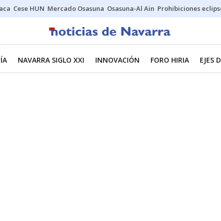
Jaca
Cese HUN
Mercado Osasuna
Osasuna-Al Ain
Prohibiciones eclips
ÍA
NAVARRA SIGLO XXI
INNOVACIÓN
FORO HIRIA
EJES 