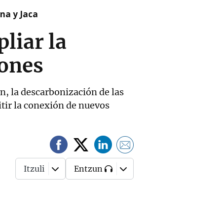
na y Jaca
liar la
iones
n, la descarbonización de las
itir la conexión de nuevos
Itzuli
Entzun