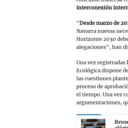
interconexión intern
"
Desde marzo de 20
Navarra nuevas neces
Horizonte 2030 deber
alegaciones", han di
Una vez registradas 
Ecológica dispone d
las cuestiones plant
proceso de aprobación
el tiempo. Una vez co
argumentaciones, qu
Bruse
eléct