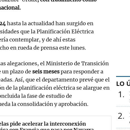
acional.
24
hasta la actualidad han surgido en
idades que la Planificación Eléctrica
ía contemplar, y de ahí estas
cho en rueda de prensa este lunes.
las alegaciones, el Ministerio de Transición
e un plazo de
seis meses
para responder a
eadas. Así, que el departamento prevé que el
LO 
 de la planificación eléctrica se alargue en
1
ncluida la fase de estudio de
eda la consolidación y aprobación.
2
las pide acelerar la interconexión
rica con Francia que pasa por Navarra