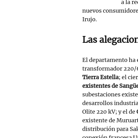
a la r
nuevos consumidores 
Irujo.
Las alegacio
El departamento ha 
transformador 220/
Tierra Estella
; el ci
existentes de Sangüe
subestaciones exist
desarrollos industria
Olite 220 kV; y el de
existente de Muruart
distribución para Sa
conexión francesa 