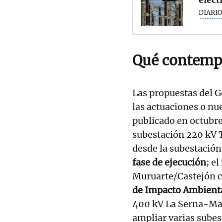
DIARIO
Qué contempl
Las propuestas del 
las actuaciones o nu
publicado en octubr
subestación 220 kV Ti
desde la subestación
fase de ejecución
; e
Muruarte/Castejón c
de Impacto Ambient
400 kV La Serna-Ma
ampliar varias subest