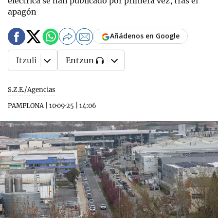
eléctrica se han publicado por primera vez, tras el
apagón
Añádenos en Google
Itzuli
Entzun
S.Z.E./Agencias
PAMPLONA
|
10·09·25
|
14:06