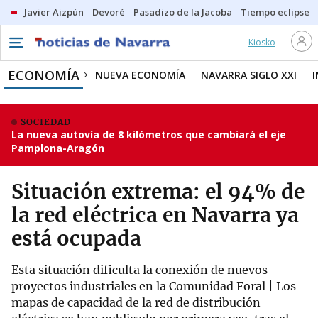
Javier Aizpún
Devoré
Pasadizo de la Jacoba
Tiempo eclipse
Kiosko
ECONOMÍA
NUEVA ECONOMÍA
NAVARRA SIGLO XXI
SOCIEDAD
La nueva autovía de 8 kilómetros que cambiará el eje
Pamplona-Aragón
Situación extrema: el 94% de
la red eléctrica en Navarra ya
está ocupada
Esta situación dificulta la conexión de nuevos
proyectos industriales en la Comunidad Foral | Los
mapas de capacidad de la red de distribución