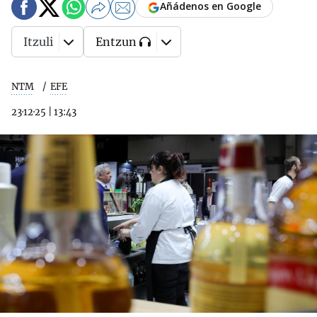
Añádenos en Google
Itzuli
Entzun
NTM
EFE
23·12·25
|
13:43