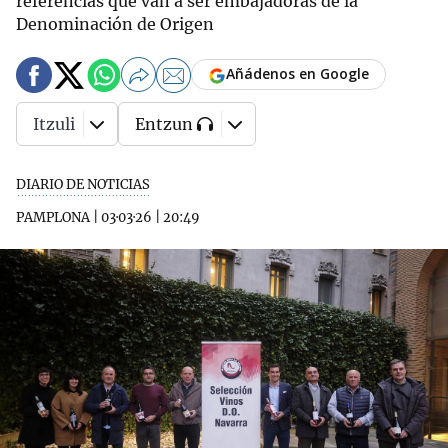
referencias que van a ser embajadoras de la
Denominación de Origen
Añádenos en Google
Itzuli
Entzun
DIARIO DE NOTICIAS
PAMPLONA
|
03·03·26
|
20:49