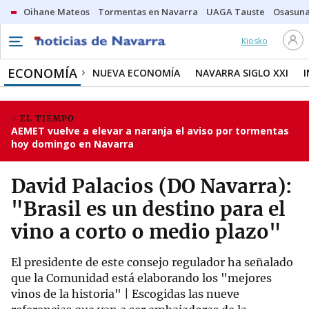
Oihane Mateos
Tormentas en Navarra
UAGA Tauste
Osasuna
Kiosko
ECONOMÍA
NUEVA ECONOMÍA
NAVARRA SIGLO XXI
EL TIEMPO
AEMET vuelve a elevar a naranja el aviso por tormentas
hoy domingo en Navarra
David Palacios (DO Navarra):
"Brasil es un destino para el
vino a corto o medio plazo"
El presidente de este consejo regulador ha señalado
que la Comunidad está elaborando los "mejores
vinos de la historia" | Escogidas las nueve