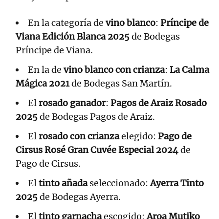
En la categoría de
vino blanco
:
Príncipe de
Viana Edición Blanca 2025
de Bodegas
Príncipe de Viana.
En la de
vino blanco con crianza
:
La Calma
Mágica 2021
de Bodegas San Martín.
El
rosado ganador
:
Pagos de Araiz Rosado
2025
de Bodegas Pagos de Araiz.
El
rosado con crianza
elegido:
Pago de
Cirsus Rosé Gran Cuvée Especial 2024
de
Pago de Cirsus.
El
tinto añada
seleccionado:
Ayerra Tinto
2025
de Bodegas Ayerra.
El
tinto garnacha
escogido:
Aroa Mutiko