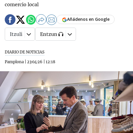
comercio local
Añádenos en Google
Itzuli
Entzun
DIARIO DE NOTICIAS
Pamplona
|
23·04·26
|
12:18