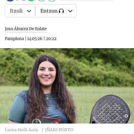
Itzuli
Entzun
Josu Álvarez De Eulate
Pamplona
|
14·05·26
|
20:22
Lorea Goñi Aoiz.
IÑAKI PORTO