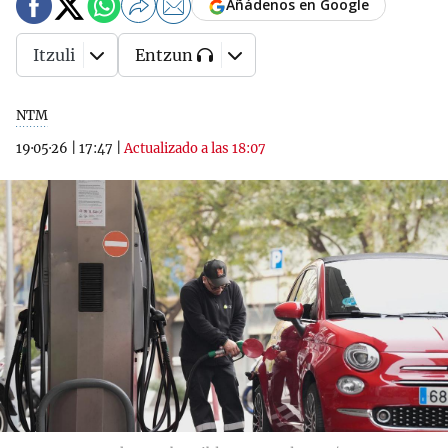
Añádenos en Google
Itzuli
Entzun
NTM
19·05·26
|
17:47
|
Actualizado a las 18:07