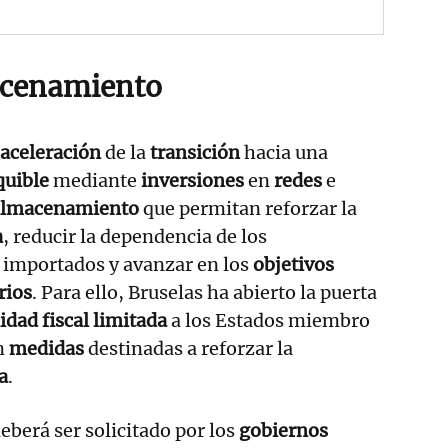
acenamiento
aceleración
de la
transición
hacia una
quible
mediante
inversiones
en
redes
e
almacenamiento
que permitan reforzar la
a
, reducir la dependencia de los
importados y avanzar en los
objetivos
rios
. Para ello, Bruselas ha abierto la puerta
lidad fiscal
limitada
a los Estados miembro
n
medidas
destinadas a reforzar la
a
.
deberá ser solicitado por los
gobiernos