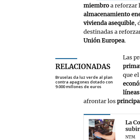
miembro
a reforzar 
almacenamiento ene
vivienda asequible
, 
destinadas a reforza
Unión Europea
.
Las p
RELACIONADAS
prima
que e
Bruselas da luz verde al plan
contra apagones dotado con
econ
9.000 millones de euros
línea
afrontar los
principa
La C
subir
NTM