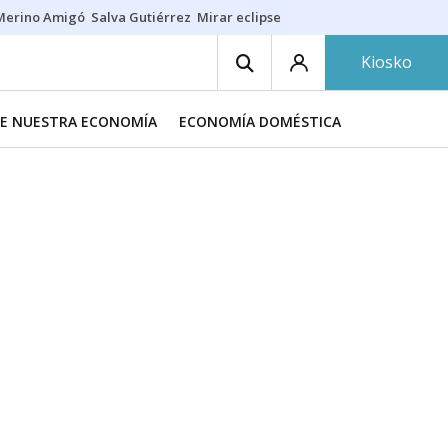
Merino Amigó
Salva Gutiérrez
Mirar eclipse
Iraola-Víctor
Ángel Eche
Kiosko
DE NUESTRA ECONOMÍA
ECONOMÍA DOMÉSTICA