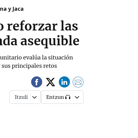
na y Jaca
 reforzar las
nda asequible
nitario evalúa la situación
r sus principales retos
Itzuli
Entzun