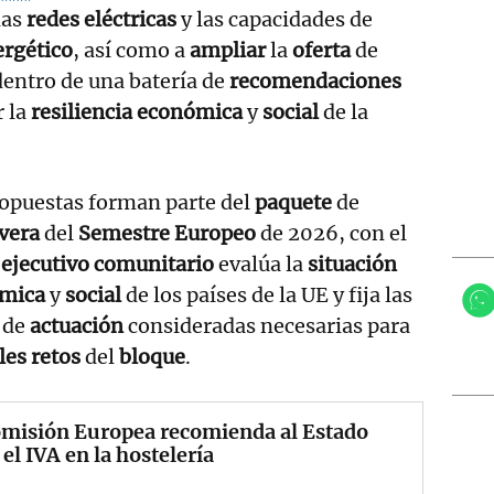
las
redes eléctricas
y las capacidades de
rgético
, así como a
ampliar
la
oferta
de
dentro de una batería de
recomendaciones
r la
resiliencia
económica
y
social
de la
ropuestas forman parte del
paquete
de
vera
del
Semestre Europeo
de 2026, con el
l
ejecutivo comunitario
evalúa la
situación
ómica
y
social
de los países de la UE y fija las
s
de
actuación
consideradas necesarias para
les retos
del
bloque
.
omisión Europea recomienda al Estado
 el IVA en la hostelería