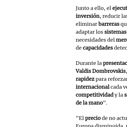
Junto a ello, el
ejecu
inversión
, reducir l
eliminar
barreras
qu
adaptar los
sistemas
necesidades del
merc
de
capacidades
detec
Durante la
presenta
Valdis Dombrovskis
rapidez
para reforza
internacional
cada v
competitividad
y la
s
de la mano
".
"El
precio
de no act
Europa disminuida, 