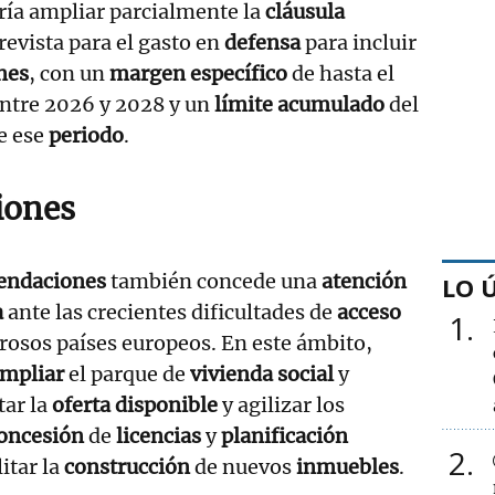
ría ampliar parcialmente la
cláusula
revista para el gasto en
defensa
para incluir
nes
, con un
margen específico
de hasta el
ntre 2026 y 2028 y un
límite acumulado
del
e ese
periodo
.
iones
endaciones
también concede una
atención
LO 
a
ante las crecientes dificultades de
acceso
1
rosos países europeos. En este ámbito,
mpliar
el parque de
vivienda social
y
tar la
oferta disponible
y agilizar los
oncesión
de
licencias
y
planificación
2
litar la
construcción
de nuevos
inmuebles
.