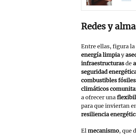
Redes y alm
Entre ellas, figura la
energía limpia
y
ase
infraestructuras
de
seguridad energétic
combustibles fósiles
climáticos comunita
a ofrecer una
flexibi
para que inviertan e
resiliencia energétic
El
mecanismo
, que 