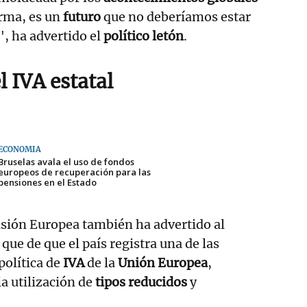
orma, es un
futuro
que no deberíamos estar
", ha advertido el
político letón
.
 IVA estatal
ECONOMÍA
Bruselas avala el uso de fondos
europeos de recuperación para las
pensiones en el Estado
isión Europea también ha advertido al
que de que el país registra una de las
política de
IVA
de la
Unión Europea
,
ia utilización de
tipos reducidos
y