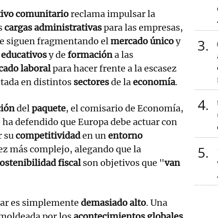
tivo comunitario
reclama impulsar la
as
cargas administrativas
para las empresas,
e siguen fragmentando el
mercado único
y
3
 educativos
y de
formación
a las
ado laboral
para hacer frente a la escasez
tada en distintos
sectores
de la
economía
.
4
ción
del
paquete
, el comisario de Economía,
, ha defendido que Europa debe actuar con
r su
competitividad
en un
entorno
5
ez más complejo, alegando que la
ostenibilidad fiscal
son objetivos que "
van
uar es simplemente
demasiado alto
. Una
moldeada por los
acontecimientos globales