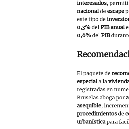
interesados
,
permiti
nacional
de
escape
p
este tipo de
inversio
0,3%
del
PIB anual
e
0,6%
del
PIB
durant
Recomendac
El paquete de
recom
especial
a la
viviend
registradas en nume
Bruselas aboga por
a
asequible
, incremen
procedimientos
de
c
urbanística
para faci