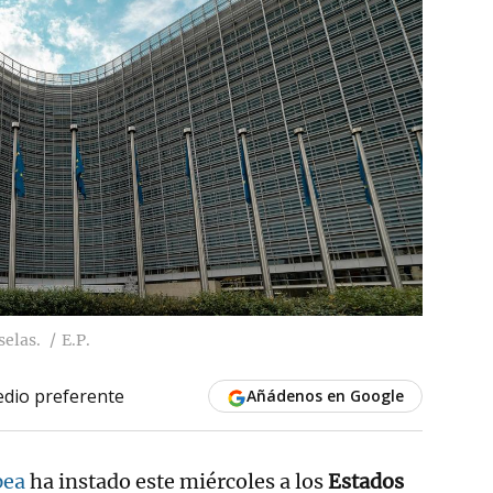
selas.
E.P.
dio preferente
Añádenos en Google
pea
ha instado este miércoles a los
Estados