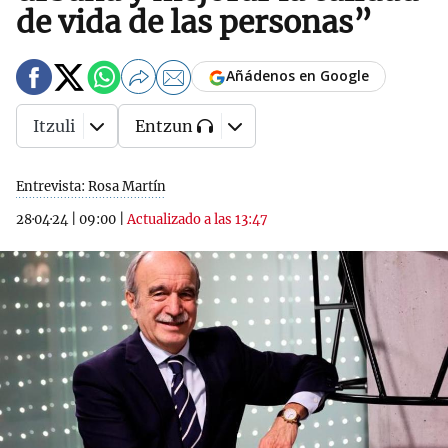
de vida de las personas”
Añádenos en Google
Itzuli
Entzun
Entrevista: Rosa Martín
28·04·24
|
09:00
|
Actualizado a las 13:47