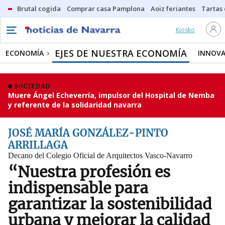
Brutal cogida
Comprar casa Pamplona
Aoiz feriantes
Tartas
Kiosko
EJES DE NUESTRA ECONOMÍA
ECONOMÍA
INNOVA
SOCIEDAD
Muere Ángel Echeverría, impulsor del Hospital de Nemba
y referente de la solidaridad navarra
JOSÉ MARÍA GONZÁLEZ-PINTO
ARRILLAGA
Decano del Colegio Oficial de Arquitectos Vasco-Navarro
“Nuestra profesión es
indispensable para
garantizar la sostenibilidad
urbana y mejorar la calidad