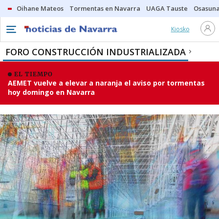
Oihane Mateos
Tormentas en Navarra
UAGA Tauste
Osasuna
Kiosko
FORO CONSTRUCCIÓN INDUSTRIALIZADA
EL TIEMPO
AEMET vuelve a elevar a naranja el aviso por tormentas
hoy domingo en Navarra