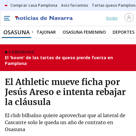
Comprar casa Pamplona
Aoiz feriantes
Tartas queso Pamplon
Kiosko
OSASUNA
TAJONAR
OSASUNA FEMENINO
DEPORTES
COMERCIOS
El 'boom' de las tartas de queso pierde fuerza en
Pamplona
El Athletic mueve ficha por
Jesús Areso e intenta rebajar
la cláusula
El club bilbaíno quiere aprovechar que al lateral de
Cascante solo le queda un año de contrato en
Osasuna