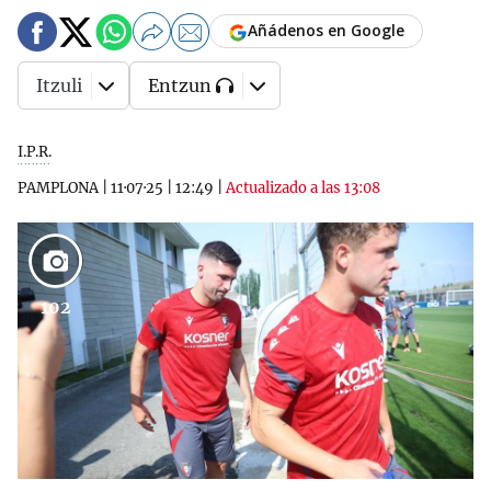
Añádenos en Google
Itzuli
Entzun
I.P.R.
PAMPLONA
|
11·07·25
|
12:49
|
Actualizado a las 13:08
102