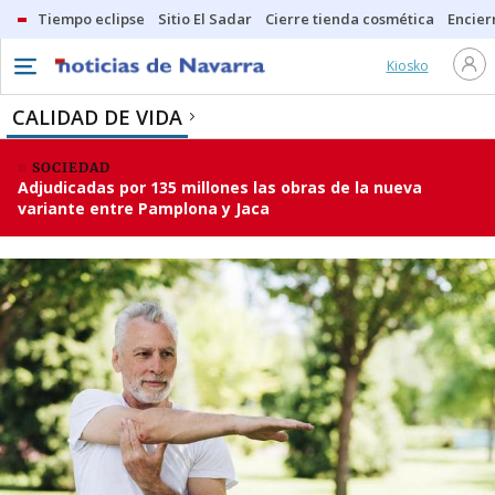
Tiempo eclipse
Sitio El Sadar
Cierre tienda cosmética
Encier
Kiosko
CALIDAD DE VIDA
SOCIEDAD
Adjudicadas por 135 millones las obras de la nueva
variante entre Pamplona y Jaca