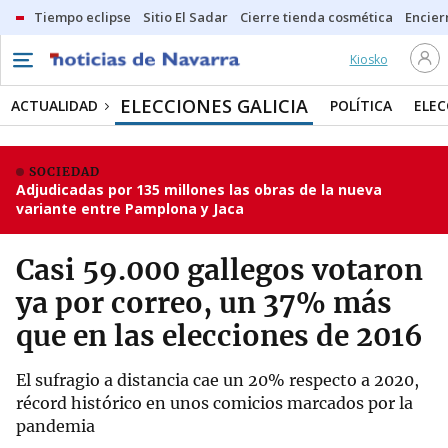
Tiempo eclipse
Sitio El Sadar
Cierre tienda cosmética
Encier
Kiosko
ELECCIONES GALICIA
ACTUALIDAD
POLÍTICA
ELEC
SOCIEDAD
Adjudicadas por 135 millones las obras de la nueva
variante entre Pamplona y Jaca
Casi 59.000 gallegos votaron
ya por correo, un 37% más
que en las elecciones de 2016
El sufragio a distancia cae un 20% respecto a 2020,
récord histórico en unos comicios marcados por la
pandemia