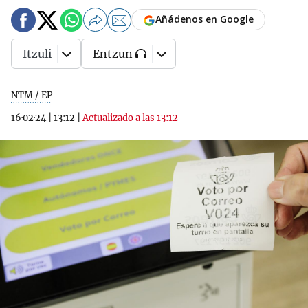
Añádenos en Google
Itzuli
Entzun
NTM / EP
16·02·24
|
13:12
|
Actualizado a las 13:12