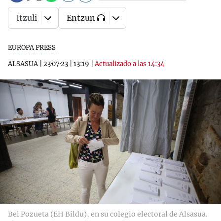
Itzuli
Entzun
EUROPA PRESS
ALSASUA
|
23·07·23
|
13:19
|
Actualizado a las 14:34
Bel Pozueta (EH Bildu), en su colegio electoral de Alsasua.