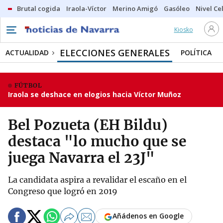
Brutal cogida
Iraola-Víctor
Merino Amigó
Gasóleo
Nivel Ce
Kiosko
ELECCIONES GENERALES
ACTUALIDAD
POLÍTICA
FÚTBOL
Iraola se deshace en elogios hacia Víctor Muñoz
Bel Pozueta (EH Bildu)
destaca "lo mucho que se
juega Navarra el 23J"
La candidata aspira a revalidar el escaño en el
Congreso que logró en 2019
Añádenos en Google