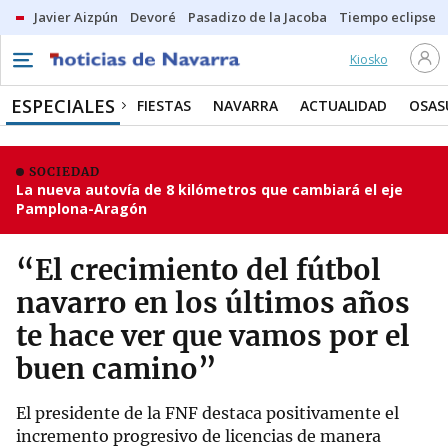
Javier Aizpún
Devoré
Pasadizo de la Jacoba
Tiempo eclipse
Kiosko
ESPECIALES
FIESTAS
NAVARRA
ACTUALIDAD
OSAS
SOCIEDAD
La nueva autovía de 8 kilómetros que cambiará el eje
Pamplona-Aragón
“El crecimiento del fútbol
navarro en los últimos años
te hace ver que vamos por el
buen camino”
El presidente de la FNF destaca positivamente el
incremento progresivo de licencias de manera