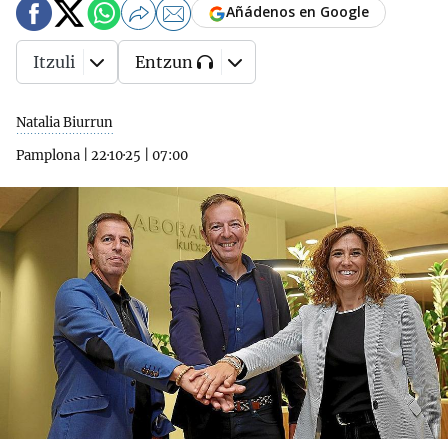
Añádenos en Google
Itzuli
Entzun
Natalia Biurrun
Pamplona
|
22·10·25
|
07:00