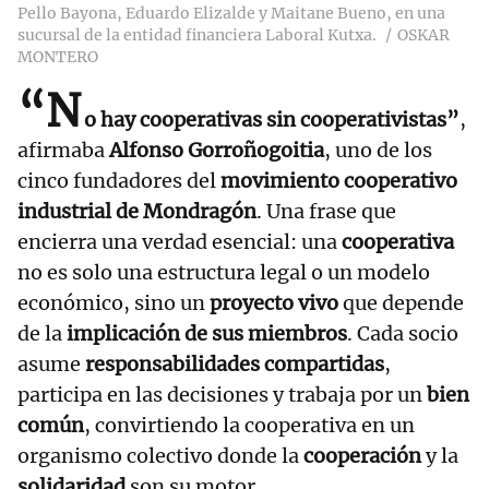
Pello Bayona, Eduardo Elizalde y Maitane Bueno, en una
sucursal de la entidad financiera Laboral Kutxa.
OSKAR
MONTERO
“N
o hay cooperativas sin cooperativistas”
,
afirmaba
Alfonso Gorroñogoitia
, uno de los
cinco fundadores del
movimiento cooperativo
industrial de Mondragón
. Una frase que
encierra una verdad esencial: una
cooperativa
no es solo una estructura legal o un modelo
económico, sino un
proyecto vivo
que depende
de la
implicación de sus miembros
. Cada socio
asume
responsabilidades compartidas
,
participa en las decisiones y trabaja por un
bien
común
, convirtiendo la cooperativa en un
organismo colectivo donde la
cooperación
y la
solidaridad
son su motor.