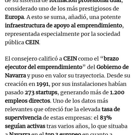
de su sistema de
formación profesional dual
,
considerado uno de los más prestigiosos de
Europa
. A esto se suma, añadió, una potente
infraestructura de apoyo al emprendimiento
,
representada especialmente por la sociedad
pública
CEIN
.
El consejero calificó a
CEIN
como el “
brazo
ejecutor del emprendimiento
” del
Gobierno de
Navarra
y puso en valor su trayectoria. Desde su
creación en
1991
, por sus instalaciones habían
pasado
273 startups
, generando más de
1.200
empleos directos
. Uno de los datos más
relevantes que ofreció fue la elevada
tasa de
supervivencia
de estas empresas: el
83%
seguían activas
tras varios años, lo que situaba
a
Navarra
en el
top 3 europeo
en cuanto a