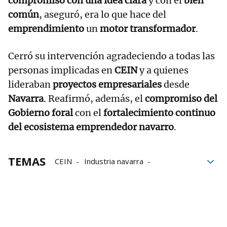
compromiso con una idea clara
y con el
bien
común
, aseguró, era lo que hace del
emprendimiento
un
motor transformador
.
Cerró su intervención agradeciendo a todas las
personas implicadas en
CEIN
y a quienes
lideraban
proyectos empresariales
desde
Navarra
. Reafirmó, además, el
compromiso del
Gobierno foral
con el
fortalecimiento continuo
del ecosistema emprendedor navarro
.
TEMAS
CEIN
Industria navarra
emprendimiento
Industria
empleo
Gobierno de Navarra
Formación