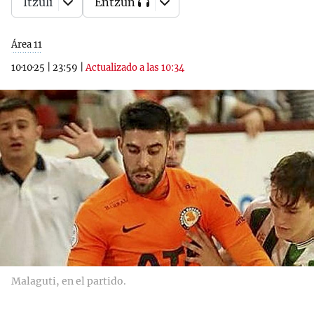
Itzuli
Entzun
Área 11
10·10·25
|
23:59
|
Actualizado a las 10:34
Malaguti, en el partido.