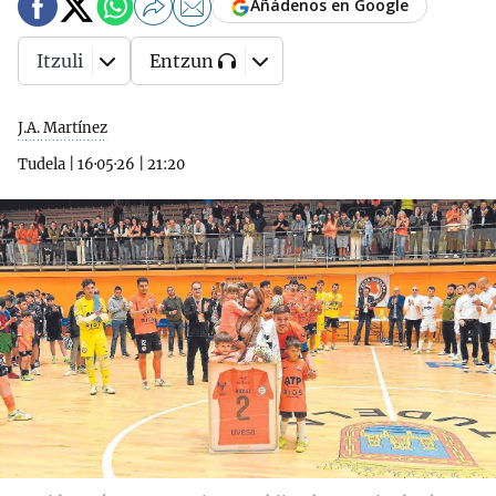
Añádenos en Google
Itzuli
Entzun
J.A. Martínez
Tudela
|
16·05·26
|
21:20