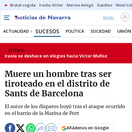
Brutal cogida
Iraola-Víctor
Merino Amigó
Gasóleo
Nivel Ce
Kiosko
SUCESOS
ACTUALIDAD
POLÍTICA
SOCIEDAD
UNIÓN
FÚTBOL
Iraola se deshace en elogios hacia Víctor Muñoz
Muere un hombre tras ser
tiroteado en el distrito de
Sants de Barcelona
El autor de los disparos huyó tras el ataque ocurrido
en el barrio de la Marina de Port
Añádenos en Google