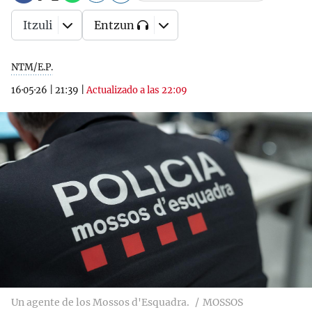
Itzuli
Entzun
NTM/E.P.
16·05·26
|
21:39
|
Actualizado a las 22:09
Un agente de los Mossos d'Esquadra.
MOSSOS