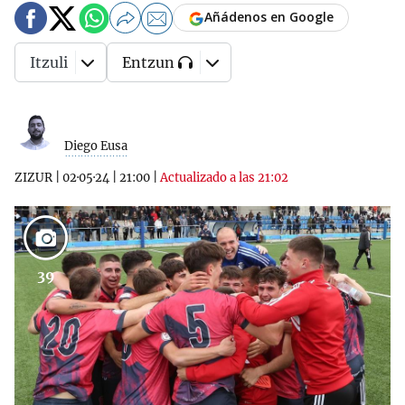
Añádenos en Google
Itzuli
Entzun
Diego Eusa
ZIZUR
|
02·05·24
|
21:00
|
Actualizado a las 21:02
39