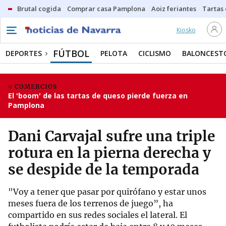
Brutal cogida
Comprar casa Pamplona
Aoiz feriantes
Tartas
Kiosko
FÚTBOL
DEPORTES
PELOTA
CICLISMO
BALONCEST
COMERCIOS
El 'boom' de las tartas de queso pierde fuerza en
Pamplona
Dani Carvajal sufre una triple
rotura en la pierna derecha y
se despide de la temporada
"Voy a tener que pasar por quirófano y estar unos
meses fuera de los terrenos de juego”, ha
compartido en sus redes sociales el lateral. El