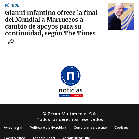
FÚTBOL
Gianni Infantino ofrece la final
del Mundial a Marruecos a
cambio de apoyos para su
continuidad, según The Times
© Zeroa Multimedia, S.A.
Todos los derechos reservados
Aviso legal
Política de privacidad
Condiciones de uso
Cookies
Código ético
Accesibilidad
Administrar Utiq