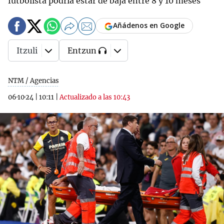
futbolista podría estar de baja entre 8 y 10 meses
Añádenos en Google
Itzuli
Entzun
NTM / Agencias
06·10·24
|
10:11
|
Actualizado a las 10:43