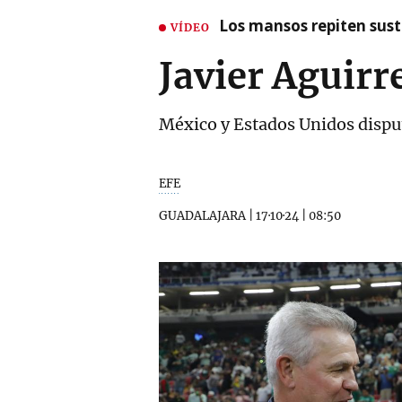
Los mansos repiten susto
VÍDEO
Javier Aguirr
México y Estados Unidos dispu
EFE
GUADALAJARA
|
17·10·24
|
08:50