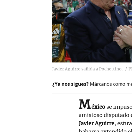
Javier Aguirre sañida a Pochettino.
F
¿Ya nos sigues?
Márcanos como me
M
éxico
se impus
amistoso disputado 
Javier Aguirre
, estu
haberse extendido el