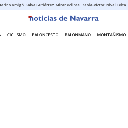
erino Amigó
Salva Gutiérrez
Mirar eclipse
Iraola-Víctor
Nivel Celta
A
CICLISMO
BALONCESTO
BALONMANO
MONTAÑISMO