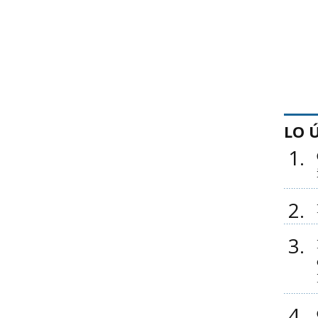
LO 
1
2
3
4