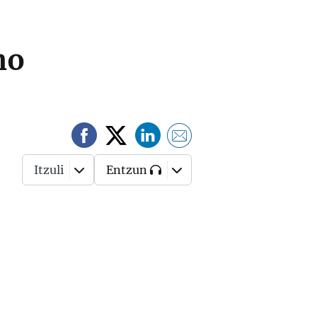
no
Itzuli
Entzun