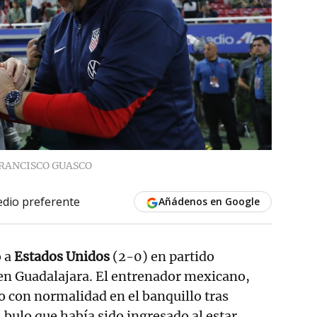
RANCISCO GUASCO
dio preferente
Añádenos en Google
o a
Estados Unidos
(2-0) en partido
en Guadalajara. El entrenador mexicano,
vo con normalidad en el banquillo tras
 bulo que había sido ingresado al estar