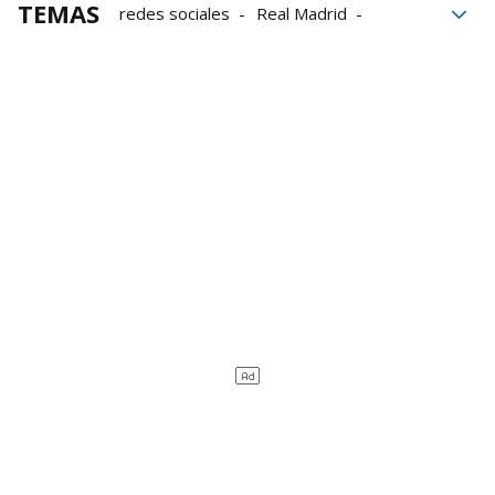
TEMAS
redes sociales
Real Madrid
Vinicius
Odio
Insultos racistas
aficionados