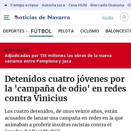
Tiempo eclipse
Autovía Jaca
Cese HUN
Mercado Osasuna
O
Kiosko
FÚTBOL
DEPORTES
PELOTA
CICLISMO
BALONCEST
SOCIEDAD
Adjudicadas por 135 millones las obras de la nueva
variante entre Pamplona y Jaca
Detenidos cuatro jóvenes por
la 'campaña de odio' en redes
contra Vinicius
Los cuatro detenidos, de unos veinte años, están
acusados de lanzar una campaña en redes en la que
animaban a proferir insultos racistas contra el