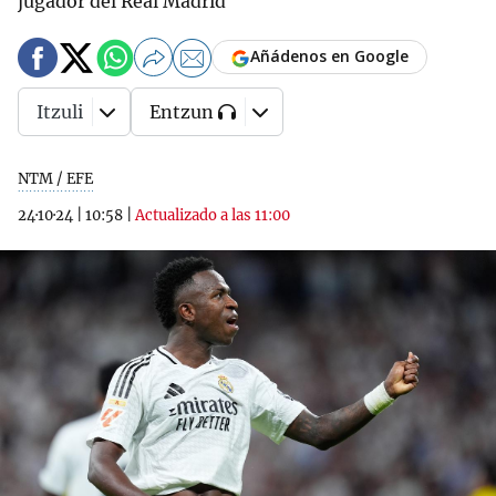
jugador del Real Madrid
Añádenos en Google
Itzuli
Entzun
NTM / EFE
24·10·24
|
10:58
|
Actualizado a las 11:00