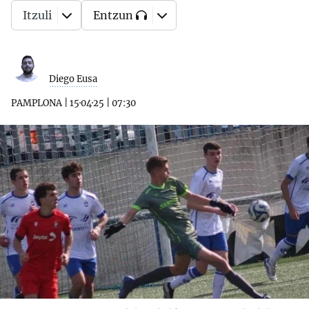
Itzuli
Entzun
Diego Eusa
PAMPLONA
|
15·04·25
|
07:30