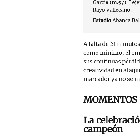
García (m.57), Leje
Rayo Vallecano.
Estadio
Abanca Bal
A falta de 21 minuto
como mínimo, el empa
sus continuas pérdid
creatividad en ataqu
marcador ya no se m
MOMENTOS D
La celebració
campeón