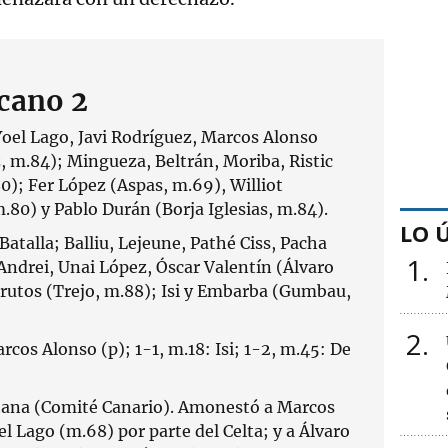
cano 2
oel Lago, Javi Rodríguez, Marcos Alonso
 m.84); Mingueza, Beltrán, Moriba, Ristic
0); Fer López (Aspas, m.69), Williot
.80) y Pablo Durán (Borja Iglesias, m.84).
LO 
Batalla; Balliu, Lejeune, Pathé Ciss, Pacha
1
 Andrei, Unai López, Óscar Valentín (Álvaro
Frutos (Trejo, m.88); Isi y Embarba (Gumbau,
2
rcos Alonso (p); 1-1, m.18: Isi; 1-2, m.45: De
tana (Comité Canario). Amonestó a Marcos
l Lago (m.68) por parte del Celta; y a Álvaro