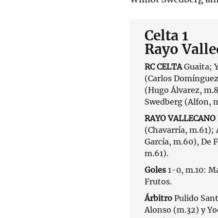
Celta 1
Rayo Valle
RC CELTA
Guaita; Y
(Carlos Domínguez,
(Hugo Álvarez, m.8
Swedberg (Alfon, m
RAYO VALLECANO
(Chavarría, m.61);
García, m.60), De 
m.61).
Goles
1-0, m.10: Ma
Frutos.
Árbitro
Pulido San
Alonso (m.32) y Yoe