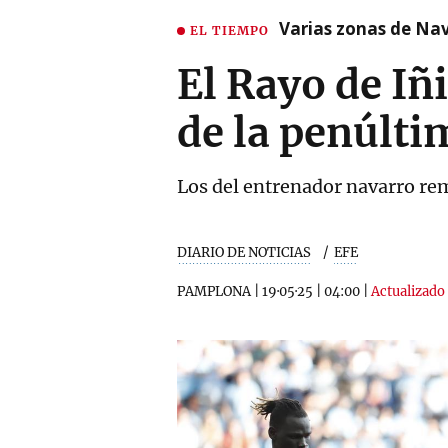
Varias zonas de Nav
EL TIEMPO
El Rayo de Iñ
de la penúlti
Los del entrenador navarro rem
DIARIO DE NOTICIAS
EFE
PAMPLONA
|
19·05·25
|
04:00
|
Actualizado 