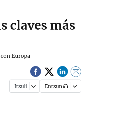
is claves más
o con Europa
Itzuli
Entzun