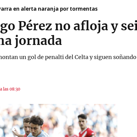
arra en alerta naranja por tormentas
igo Pérez no afloja y se
ma jornada
ontan un gol de penalti del Celta y siguen soñand
a las 08:30