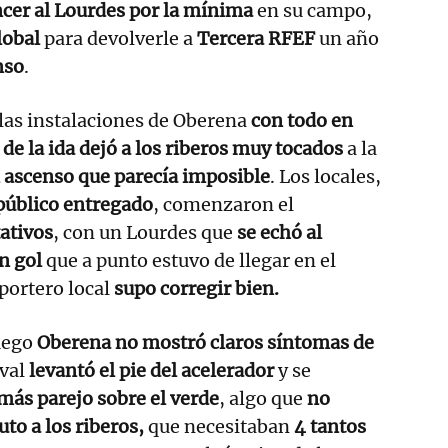
cer al Lourdes por la mínima
en su campo,
lobal
para devolverle a
Tercera RFEF
un año
nso
.
 las instalaciones de Oberena
con todo en
 de la ida dejó a los riberos muy tocados
a la
 ascenso que parecía imposible
. Los locales,
público entregado
, comenzaron el
ativos
, con un Lourdes que
se echó al
n gol
que a punto estuvo de llegar en el
portero local
supo corregir bien.
uego
Oberena no mostró claros síntomas de
ival
levantó el pie del acelerador
y se
más parejo sobre el verde
, algo que
no
to a los riberos,
que necesitaban
4 tantos