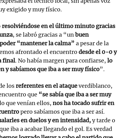
 expresaba el técnico local, sin apenas voz
y exigido y muy físico.
ó
resolviéndose en el último minuto gracias
eunza
, se labró gracias a “un
buen
 poder “mantener la calma”
a pesar de la
Hemos afrontado el encuentro
desde el 0-0 y
 final
. No había margen para confiarse,
lo
 y sabíamos que iba a ser muy físico
”.
de los
referentes en el ataque
verdiblanco,
 encuentro que
“se sabía que iba a ser muy
o que venían ellos,
nos ha tocado sufrir en
cuentro
pero sabíamos que iba a ser así.
larles en duelos y en intensidad,
y tarde o
e iba a acabar llegando el gol. Es verdad
hemos logrado llevar a cabo el partido que