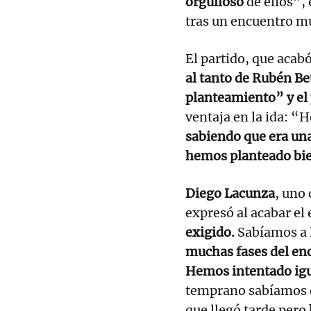
orgulloso
de ellos”,
tras un encuentro mu
El partido, que acab
al tanto de Rubén B
planteamiento” y el
ventaja en la ida: “
sabiendo que era una
hemos planteado bien
Diego Lacunza
, uno 
expresó al acabar el
exigido.
Sabíamos a l
muchas fases del en
Hemos intentado igua
temprano sabíamos qu
que llegó tarde pero