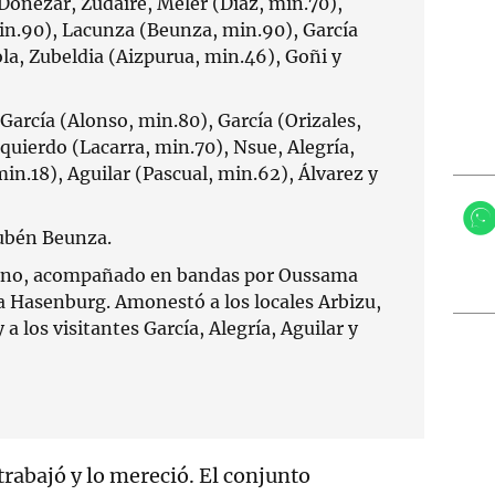
Donezar, Zudaire, Meler (Diaz, min.70),
in.90), Lacunza (Beunza, min.90), García
la, Zubeldia (Aizpurua, min.46), Goñi y
 García (Alonso, min.80), García (Orizales,
quierdo (Lacarra, min.70), Nsue, Alegría,
in.18), Aguilar (Pascual, min.62), Álvarez y
ubén Beunza.
ano, acompañado en bandas por Oussama
ia Hasenburg. Amonestó a los locales Arbizu,
a los visitantes García, Alegría, Aguilar y
 trabajó y lo mereció. El conjunto