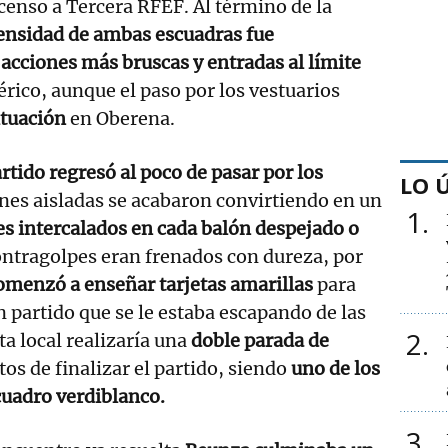
censo a Tercera RFEF. Al término de la
tensidad de ambas escuadras fue
acciones más bruscas y entradas al límite
érico, aunque el paso por los vestuarios
ituación
en Oberena.
rtido regresó al poco de pasar por los
LO 
ones aisladas se acabaron convirtiendo en un
1
s intercalados en cada balón despejado o
ntragolpes eran frenados con dureza, por
omenzó a enseñar tarjetas amarillas
para
n partido que se le estaba escapando de las
2
 local realizaría una
doble parada de
os de finalizar el partido, siendo
uno de los
cuadro verdiblanco.
3