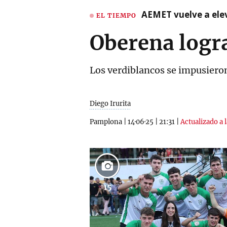
AEMET vuelve a ele
EL TIEMPO
Oberena logr
Los verdiblancos se impusieron
Diego Irurita
Pamplona
|
14·06·25
|
21:31
|
Actualizado a 
15