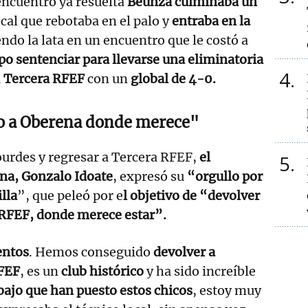
encuentro ya resuelta
Beunza culminaba un
cal que rebotaba en el palo y
entraba en la
endo la lata en un encuentro que le costó a
o sentenciar para llevarse una eliminatoria
4
a
Tercera RFEF
con un
global de 4-0.
 a Oberena donde merece"
ourdes y regresar a Tercera RFEF,
el
5
na, Gonzalo Idoate
, expresó su
“orgullo por
illa
”, que peleó por e
l objetivo de “devolver
 RFEF, donde merece estar”.
entos
. Hemos conseguido
devolver a
RFEF
, es un
club histórico
y ha sido increíble
abajo que han puesto estos chicos
, estoy muy