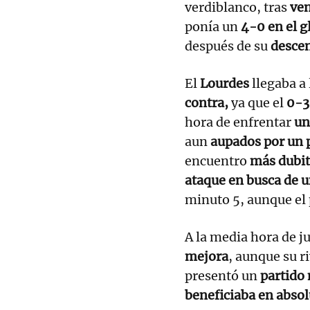
verdiblanco, tras
ven
ponía un
4-0 en el g
después de su
desce
El
Lourdes
llegaba a
contra,
ya que el
0-3
hora de enfrentar
un
aun
aupados por un 
encuentro
más dubit
ataque en busca de u
minuto 5, aunque el 
A la media hora de j
mejora
, aunque su r
presentó un
partido 
beneficiaba en absolu