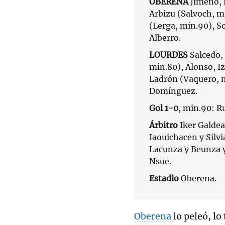
OBERENA
Jimeno, 
Arbizu (Salvoch, m
(Lerga, min.90), So
Alberro.
LOURDES
Salcedo,
min.80), Alonso, Iz
Ladrón (Vaquero, m
Domínguez.
Gol 1-0
, min.90: R
Árbitro
Iker Galde
Iaouichacen y Silv
Lacunza y Beunza y 
Nsue.
Estadio
Oberena.
Oberena
lo peleó, lo