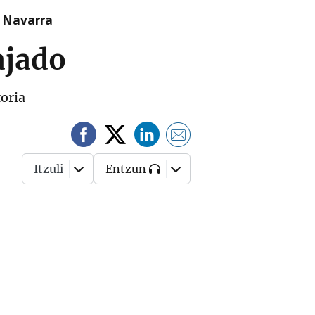
n Navarra
ajado
toria
Itzuli
Entzun