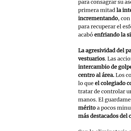
para consagrar su as
primera mitad
la in
incrementando
, con
para recuperar el esf
acabó
enfriando la s
La agresividad del pa
vestuarios
. Las acci
intercambio de golpe
centro al área.
Los co
lo que
el colegiado c
tratar de controlar u
manos. El guardameta
mérito
a pocos minut
más destacados del 