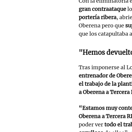
Con la eliminatoria 
gran contraataque
lo
portería ribera
, abri
Oberena pero que
sup
que los catapultaba 
"Hemos devuelto
Tras imponerse al L
entrenador de Obere
el trabajo de la plant
a Oberena a Tercera
“Estamos muy cont
Oberena a Tercera 
poder ver
todo el tr