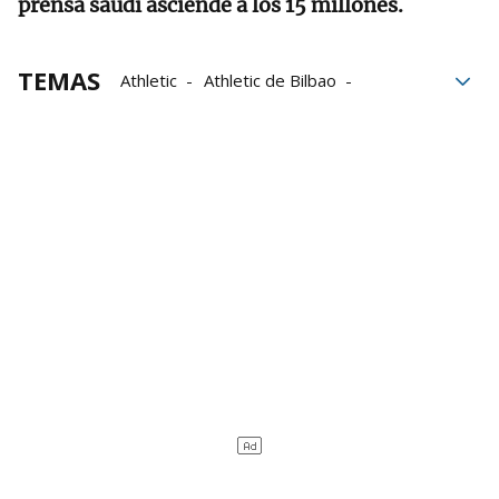
prensa saudí asciende a los 15 millones.
TEMAS
Athletic
Athletic de Bilbao
Laporte
FIFA
El Mercado
Fútbol
Mercado