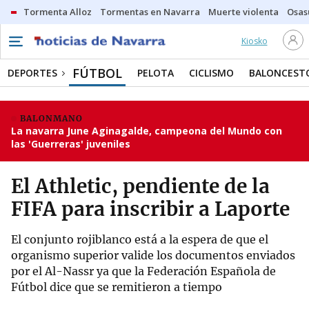
Tormenta Alloz
Tormentas en Navarra
Muerte violenta
Osas
Kiosko
FÚTBOL
DEPORTES
PELOTA
CICLISMO
BALONCEST
BALONMANO
La navarra June Aginagalde, campeona del Mundo con
las 'Guerreras' juveniles
El Athletic, pendiente de la
FIFA para inscribir a Laporte
El conjunto rojiblanco está a la espera de que el
organismo superior valide los documentos enviados
por el Al-Nassr ya que la Federación Española de
Fútbol dice que se remitieron a tiempo