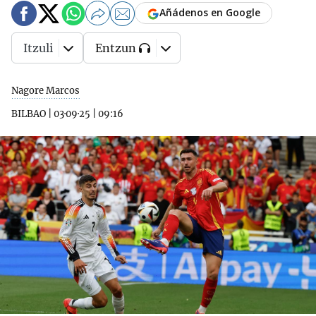
Añádenos en Google
Itzuli
Entzun
Nagore Marcos
BILBAO
|
03·09·25
|
09:16