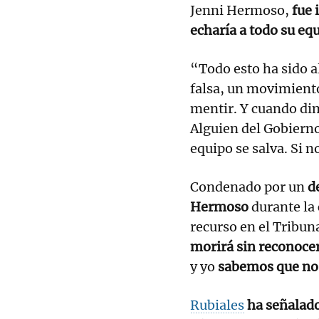
Jenni Hermoso,
fue 
echaría a todo su equ
“Todo esto ha sido a
falsa, un movimiento
mentir. Y cuando dim
Alguien del Gobierno
equipo se salva. Si n
Condenado por un
d
Hermoso
durante la 
recurso en el Tribu
morirá sin reconocer
y yo
sabemos que no 
Rubiales
ha señalad