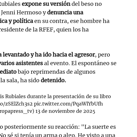
Rubiales
expone su versión
del beso no
a Jenni Hermoso y
denuncia una
ca y política
en su contra, ese hombre ha
residente de la RFEF, quien los ha
a levantado y ha ido hacia el agresor
, pero
arios asistentes
al evento. El espontáneo se
ediato
bajo reprimendas de algunos
 la sala, ha sido
detenido.
s Rubiales durante la presentación de su libro
.co/zSElZch3s2
pic.twitter.com/PqaWlYbUfh
ropapress_tv)
13 de noviembre de 2025
o posteriormente su reacción: "La suerte es
o sé si tenía un arma o algo. He visto a una