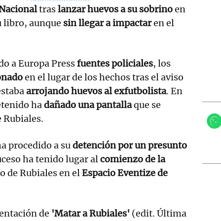
 Nacional
tras
lanzar huevos a su sobrino
en
u libro, aunque
sin llegar a impactar
en el
do a Europa Press
fuentes policiales
, los
onado
en el lugar de los hechos tras el aviso
estaba
arrojando huevos al exfutbolista
. En
etenido ha
dañado una pantalla
que se
 Rubiales.
 ha procedido a su
detención por un presunto
suceso ha tenido lugar al
comienzo de la
ro de Rubiales en el
Espacio Eventize de
esentación de
'Matar a Rubiales'
(edit. Última