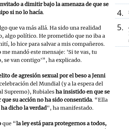
invitado a dimitir bajo la amenaza de que se
4
ipo si no lo hacía
.
5
lgo que va más allá. Ha sido una realidad
, algo político. He prometido que no iba a
ití, lo hice para salvar a mis compañeros.
 me mandó este mensaje: 'Si te vas, tu
o, se van contigo'”, ha explicado.
elito de agresión sexual por el beso a Jenni
celebración del Mundial (y a la espera del
nal Supremo), Rubiales
ha insistido en que se
 que su acción no ha sido consentida
. “Ella
ha dicho la verdad
", ha manifestado.
o
que “
la ley está para protegernos a todos,