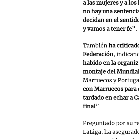
a las mujeres y a lo
no hay una sentencia
decidan en el sentid
y vamos a tener fe
”.
También
ha criticad
Federación
, indican
habido en la organi
montaje del Mundial
Marruecos y Portuga
con Marruecos para 
tardado en echar a C
final
”.
Preguntado por su re
LaLiga, ha asegurad