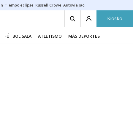
in
Tiempo eclipse
Russell Crowe
Autovía Jaca
Ronald Araújo
Prohibic
Kiosko
FÚTBOL SALA
ATLETISMO
MÁS DEPORTES