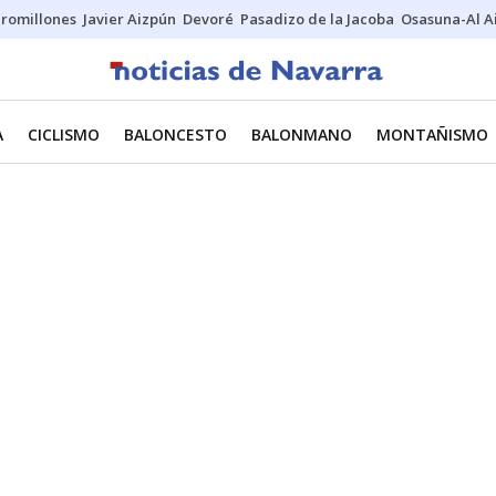
uromillones
Javier Aizpún
Devoré
Pasadizo de la Jacoba
Osasuna-Al A
A
CICLISMO
BALONCESTO
BALONMANO
MONTAÑISMO