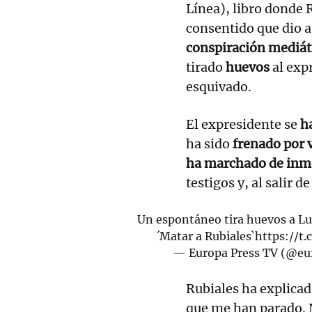
Línea), libro donde 
consentido que dio 
conspiración mediáti
tirado
huevos
al exp
esquivado.
El expresidente se
h
ha sido
frenado por v
ha marchado de inm
testigos y, al salir de
Un espontáneo tira huevos a Lui
´Matar a Rubiales`
https://t
— Europa Press TV (@eu
Rubiales ha explicad
que me han parado. N