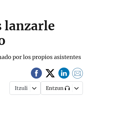
s lanzarle
o
nado por los propios asistentes
Itzuli
Entzun