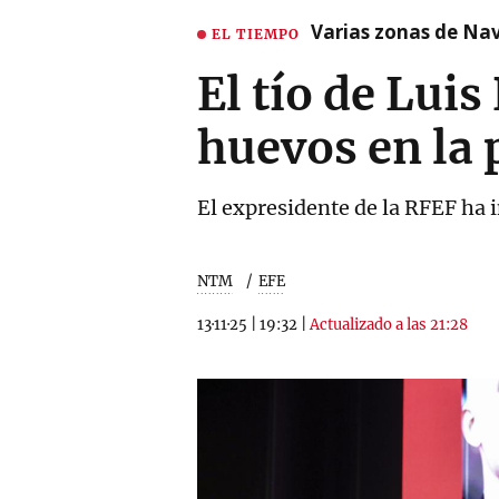
Varias zonas de Nav
EL TIEMPO
El tío de Luis
huevos en la 
El expresidente de la RFEF ha i
NTM
EFE
13·11·25
|
19:32
|
Actualizado a las 21:28