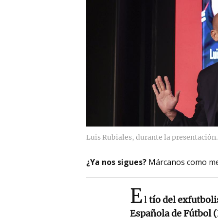
Luis Rubiales, durante la presentación.
¿Ya nos sigues?
Márcanos como me
E
l
tío del exfutbol
Española de Fútbol 