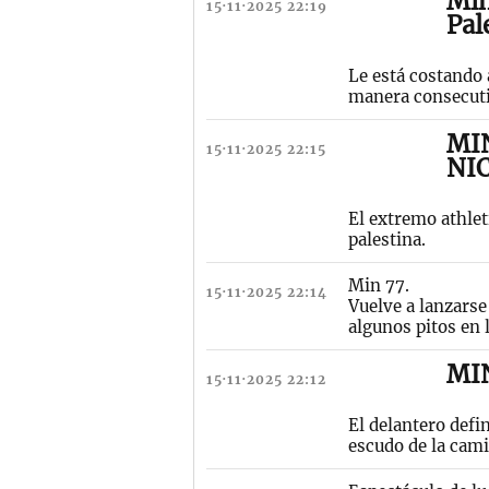
Min
15·11·2025 22:19
Pal
Le está costando 
manera consecuti
MIN
15·11·2025 22:15
NI
El extremo athlet
palestina.
Min 77.
15·11·2025 22:14
Vuelve a lanzarse
algunos pitos en 
MI
15·11·2025 22:12
El delantero defin
escudo de la cami