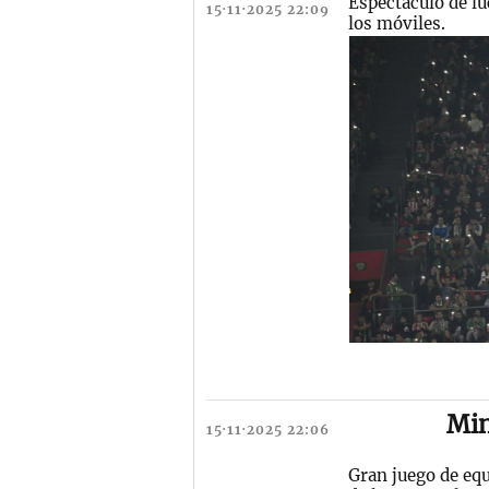
Espectáculo de lu
15·11·2025 22:09
los móviles.
Min
15·11·2025 22:06
Gran juego de equ