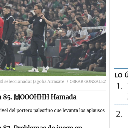
LO 
El seleccionador Jagoba Arrasate
OSKAR GONZALEZ
1
n 85. 🙌OOOHHH Hamada
ivel del portero palestino que levanta los aplausos
2