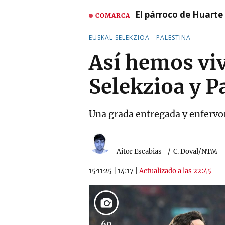
El párroco de Huarte 
COMARCA
EUSKAL SELEKZIOA - PALESTINA
Así hemos viv
Selekzioa y P
Una grada entregada y enfervor
Aitor Escabias
C. Doval/NTM
15·11·25
|
14:17
|
Actualizado a las 22:45
60