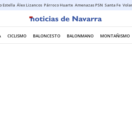
o Estella
Álex Lizancos
Párroco Huarte
Amenazas PSN
Santa Fe
Vola
A
CICLISMO
BALONCESTO
BALONMANO
MONTAÑISMO