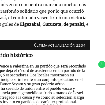
més en un encuentro marcado mucho más
trasfondo solidario que por lo que ocurrió
 así, el combinado vasco firmó una victoria
s goles de
Elgezabal
,
Guruzeta, de penalti,
e
ÚLTIMA ACTUALIZACIÓN 22:34
tido histórico
vence a Palestina en un partido que será recordado
que deja el récord de asistencia en un partido de la
396 espectadores. Los locales mostraron su
incipio a fin frente a un conjunto palestino en el
 Tamer Seyam y su gran poderío aéreo.
ha servido de unión entre el pueblo vasco y
nuncia por el genocidio sufrido a manos de Israel.
entregado a la causa y ve cómo su selección alarga
s invicto en partidos de carácter profesional.