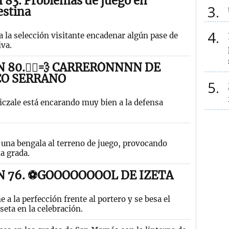
 83. Problemas de juego en
3
estina
4
a la selección visitante encadenar algún pase de
va.
 80.🏃‍♂️💨 CARRERÓNNNN DE
CO SERRANO
5
iczale está encarando muy bien a la defensa
 una bengala al terreno de juego, provocando
la grada.
N 76. ⚽GOOOOOOOOL DE IZETA
e a la perfección frente al portero y se besa el
seta en la celebración.