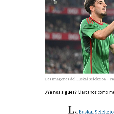
Las imágenes del Euskal Selekzioa - Pa
¿Ya nos sigues?
Márcanos como me
L
a
Euskal Selekzio