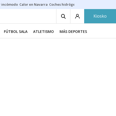
r incómodo
Calor en Navarra
Coches hidrógeno
Alerta en EE.UU.
Kiosko
FÚTBOL SALA
ATLETISMO
MÁS DEPORTES