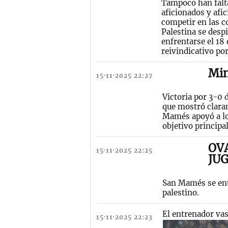
Tampoco han falta
aficionados y afi
competir en las c
Palestina se desp
enfrentarse el 18
reivindicativo por
Min
15·11·2025 22:27
Victoria por 3-0 
que mostró claram
Mamés apoyó a los
objetivo principal
OV
15·11·2025 22:25
JU
San Mamés se ent
palestino.
El entrenador vas
15·11·2025 22:23