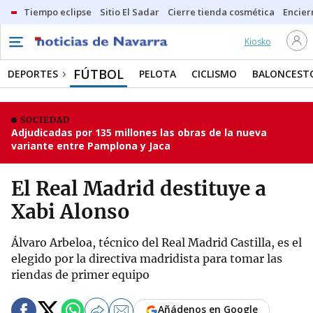
Tiempo eclipse
Sitio El Sadar
Cierre tienda cosmética
Encier
Kiosko
FÚTBOL
DEPORTES
PELOTA
CICLISMO
BALONCEST
SOCIEDAD
Adjudicadas por 135 millones las obras de la nueva
variante entre Pamplona y Jaca
El Real Madrid destituye a
Xabi Alonso
Álvaro Arbeloa, técnico del Real Madrid Castilla, es el
elegido por la directiva madridista para tomar las
riendas de primer equipo
Añádenos en Google