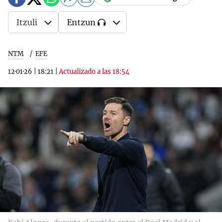
Itzuli
Entzun
NTM
EFE
12·01·26
|
18:21
|
Actualizado a las 18:54