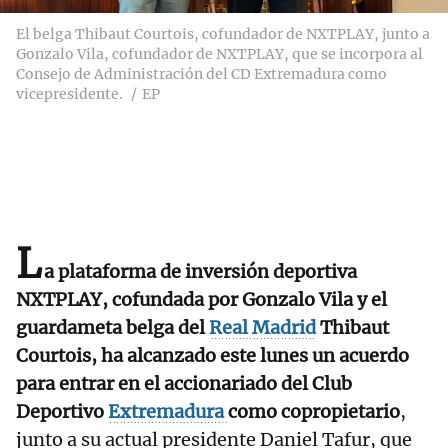
El belga Thibaut Courtois, cofundador de NXTPLAY, junto a
Gonzalo Vila, cofundador de NXTPLAY, que se incorpora al
Consejo de Administración del CD Extremadura como
vicepresidente.
EP
L
a plataforma de inversión deportiva
NXTPLAY, cofundada por Gonzalo Vila y el
guardameta belga del
Real Madrid
Thibaut
Courtois, ha alcanzado este lunes un acuerdo
para entrar en el accionariado del Club
Deportivo
Extremadura
como copropietario
,
junto a su actual presidente Daniel Tafur, que