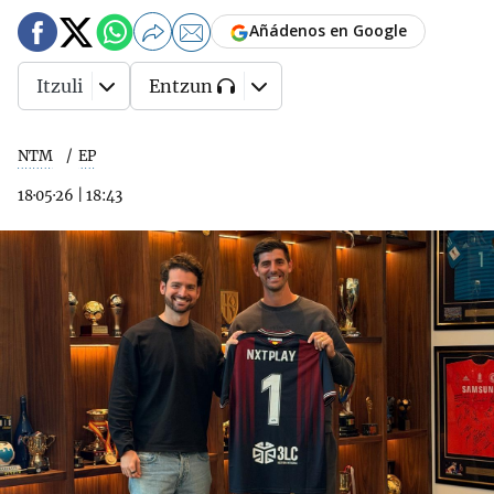
Añádenos en Google
Itzuli
Entzun
NTM
EP
18·05·26
|
18:43