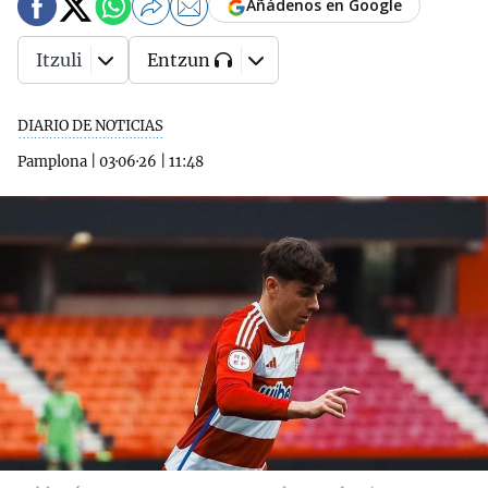
Añádenos en Google
Itzuli
Entzun
DIARIO DE NOTICIAS
Pamplona
|
03·06·26
|
11:48