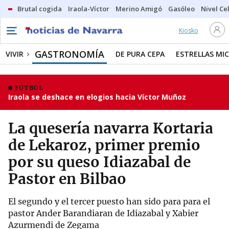
Brutal cogida
Iraola-Víctor
Merino Amigó
Gasóleo
Nivel Ce
Kiosko
GASTRONOMÍA
VIVIR
DE PURA CEPA
ESTRELLAS MIC
FÚTBOL
Iraola se deshace en elogios hacia Víctor Muñoz
La quesería navarra Kortaria
de Lekaroz, primer premio
por su queso Idiazabal de
Pastor en Bilbao
El segundo y el tercer puesto han sido para para el
pastor Ander Barandiaran de Idiazabal y Xabier
Azurmendi de Zegama