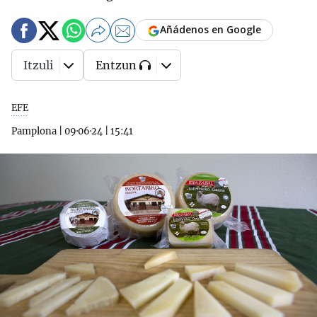
Añádenos en Google
Itzuli
Entzun
EFE
Pamplona
|
09·06·24
|
15:41