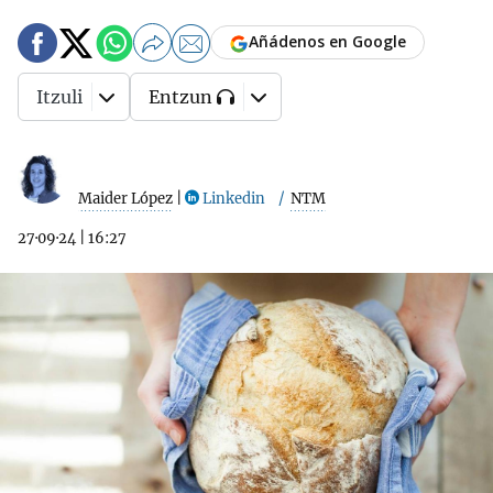
Añádenos en Google
Itzuli
Entzun
Maider López
|
Linkedin
NTM
27·09·24
|
16:27