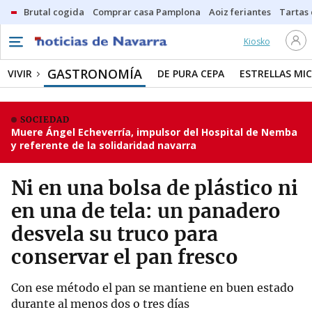
Brutal cogida
Comprar casa Pamplona
Aoiz feriantes
Tartas
Kiosko
GASTRONOMÍA
VIVIR
DE PURA CEPA
ESTRELLAS MIC
SOCIEDAD
Muere Ángel Echeverría, impulsor del Hospital de Nemba
y referente de la solidaridad navarra
Ni en una bolsa de plástico ni
en una de tela: un panadero
desvela su truco para
conservar el pan fresco
Con ese método el pan se mantiene en buen estado
durante al menos dos o tres días