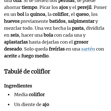
una
olla
. Si se tienen dos
perolas
, se puede
ahorrar
tiempo
. Picar los
ajos
y el
perejil
. Poner
en un
bol
la
quinoa
, la
coliflor
, el
queso
, los
huevos
previamente
batidos
,
salpimentar
y
mezclar todo. Una vez hecha la
pasta
, dividirla
en
seis
, hacer una
bola
con cada una y
aplastarlas
hasta dejarlas con el
grosor
deseado
. Solo queda
freírlas
en una
sartén
con
aceite
a
fuego medio
.
Tabulé de coliflor
Ingredientes
Media
coliflor
Un diente de
ajo