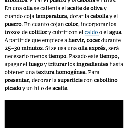
arbolitos
. Picar el
puerro
y la
cebolla
en tiras.
En una
olla
se calienta el
aceite de oliva
y
cuando coja
temperatura
, dorar la
cebolla
y el
puerro
. En cuanto cojan
color
, incorporar los
trozos de
coliflor
y cubrir con el
caldo
o el
agua
.
A partir de que empiece a
hervir
,
cocer
durante
25-30 minutos
. Si se usa una
olla exprés
, será
necesario menos
tiempo
. Pasado este
tiempo
,
apagar el
fuego
y
triturar
los
ingredientes
hasta
obtener una
textura homogénea
. Para
presentar
, decorar la
superficie
con
cebollino
picado
y un hilo de
aceite
.