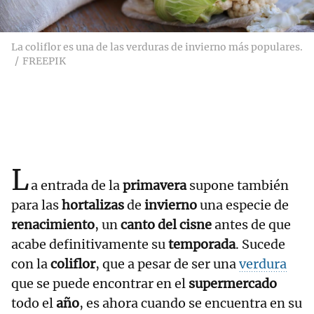
La coliflor es una de las verduras de invierno más populares.
FREEPIK
L
a entrada de la
primavera
supone también
para las
hortalizas
de
invierno
una especie de
renacimiento
, un
canto del cisne
antes de que
acabe definitivamente su
temporada
. Sucede
con la
coliflor
, que a pesar de ser una
verdura
que se puede encontrar en el
supermercado
todo el
año
, es ahora cuando se encuentra en su