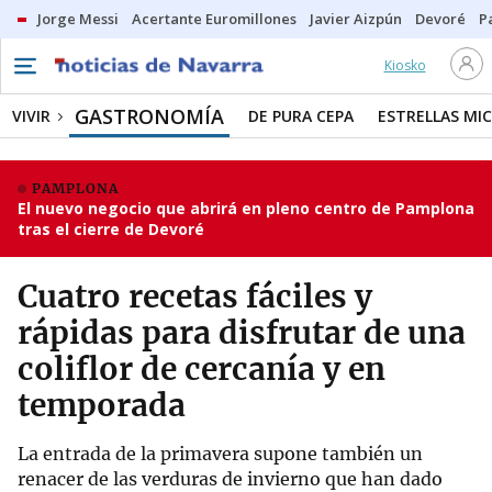
Jorge Messi
Acertante Euromillones
Javier Aizpún
Devoré
P
Kiosko
GASTRONOMÍA
VIVIR
DE PURA CEPA
ESTRELLAS MIC
PAMPLONA
El nuevo negocio que abrirá en pleno centro de Pamplona
tras el cierre de Devoré
Cuatro recetas fáciles y
rápidas para disfrutar de una
coliflor de cercanía y en
temporada
La entrada de la primavera supone también un
renacer de las verduras de invierno que han dado