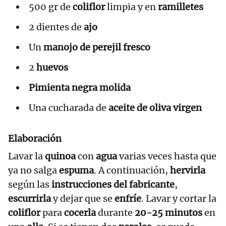
500 gr de
coliflor
limpia y en
ramilletes
2 dientes de
ajo
Un
manojo de perejil fresco
2
huevos
Pimienta negra molida
Una cucharada de
aceite de oliva virgen
Elaboración
Lavar la
quinoa
con
agua
varias veces hasta que
ya no salga
espuma
. A continuación,
hervirla
según las
instrucciones del fabricante
,
escurrirla
y dejar que se
enfríe
. Lavar y cortar la
coliflor
para
cocerla
durante
20-25 minutos
en