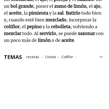
un
bol grande
, poner el
zumo de limón
, el
ajo
,
el
aceite
, la
pimienta
y la
sal
.
Batirlo
todo bien
y, cuando esté bien
mezclado
, incorporar la
coliflor
, el
pepino
y la
cebolleta
, volviendo a
mezclar
todo. Al
servirlo
, se puede
sazonar
con
un poco más de
limón
o de
aceite
.
TEMAS
recetas
Cocina
Coliflor
Gastromía
Verduras