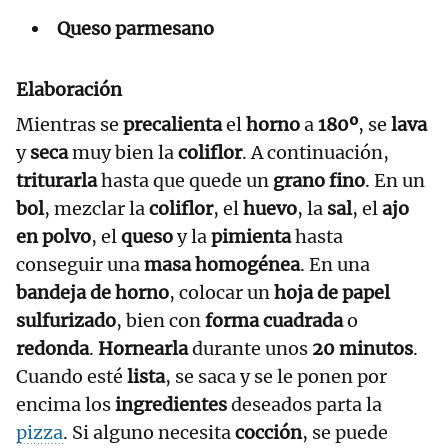
Queso parmesano
Elaboración
Mientras se
precalienta
el
horno
a
180º
, se
lava
y
seca
muy bien la
coliflor
. A continuación,
triturarla
hasta que quede un
grano fino
. En un
bol
, mezclar la
coliflor
, el
huevo
, la
sal
, el
ajo
en polvo
, el
queso
y la
pimienta
hasta
conseguir una
masa homogénea
. En una
bandeja de horno
, colocar un
hoja de papel
sulfurizado
, bien con
forma cuadrada
o
redonda
.
Hornearla
durante unos
20 minutos
.
Cuando esté
lista
, se saca y se le ponen por
encima los
ingredientes
deseados parta la
pizza
. Si alguno necesita
cocción
, se puede