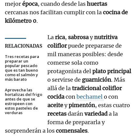
mejor
época
, cuando desde las
huertas
cercanas nos facilitan cumplir con la
cocina de
kilómetro 0
.
La
rica
,
sabrosa
y
nutritiva
coliflor
puede prepararse de
RELACIONADAS
mil maneras posibles: desde
Tres recetas para
preparar un
comerse sola como
popular pescado
que es tan bueno
protagonista del
plato principal
como el salmón y
o servirse de
guarnición
. Más
más barato
allá de la
tradicional
coliflor
Aprovecha las
hortalizas del frigo
cocida
con
bechamel
o con
antes de que se
estropeen con
aceite
y
pimentón
, estas cuatro
estos pasteles de
verduras
recetas
darán
variedad
a la
forma de prepararla y
sorprenderán a los
comensales
.