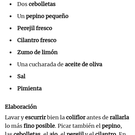
Dos
cebolletas
Un
pepino pequeño
Perejil fresco
Cilantro fresco
Zumo de limón
Una cucharada de
aceite de oliva
Sal
Pimienta
Elaboración
Lavar y
escurrir
bien la
coliflor
antes de
rallarla
lo más
fino posible
. Picar también el
pepino
,
las
cebolletas
, el
ajo
, el
perejil
y el
cilantro
. En