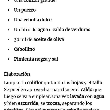
Una
coliflor
grande
Un
puerro
Una
cebolla dulce
Un litro de
agua
o
caldo de verduras
30 ml de
aceite de oliva
Cebollino
Pimienta negra
y
sal
Elaboración
Limpiar la
coliflor
quitando las
hojas
y el
tallo
.
Se pueden aprovechar para hacer el
caldo
que
luego se va a emplear. Una vez
lavada
con
agua
y bien
escurrida
, se
trocea
, separando los