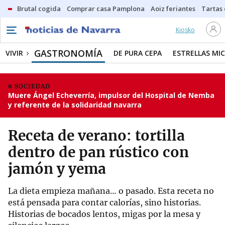
Brutal cogida
Comprar casa Pamplona
Aoiz feriantes
Tartas
Kiosko
GASTRONOMÍA
VIVIR
DE PURA CEPA
ESTRELLAS MIC
SOCIEDAD
Muere Ángel Echeverría, impulsor del Hospital de Nemba
y referente de la solidaridad navarra
Receta de verano: tortilla
dentro de pan rústico con
jamón y yema
La dieta empieza mañana… o pasado. Esta receta no
está pensada para contar calorías, sino historias.
Historias de bocados lentos, migas por la mesa y