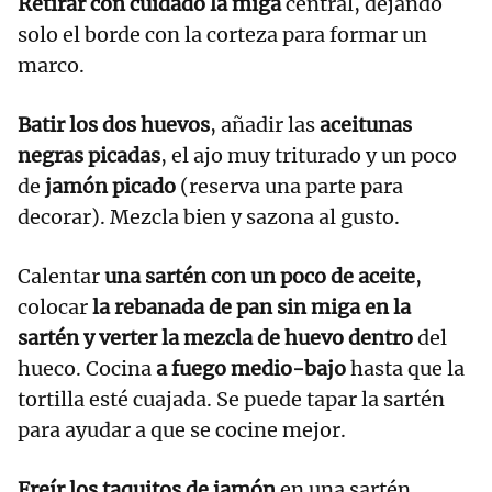
Retirar con cuidado la miga
central, dejando
solo el borde con la corteza para formar un
marco.
Batir los dos huevos
, añadir las
aceitunas
negras picadas
, el ajo muy triturado y un poco
de
jamón picado
(reserva una parte para
decorar). Mezcla bien y sazona al gusto.
Calentar
una sartén
con un poco de aceite
,
colocar
la rebanada de pan sin miga en la
sartén y verter la mezcla de huevo dentro
del
hueco. Cocina
a fuego medio-bajo
hasta que la
tortilla esté cuajada. Se puede tapar la sartén
para ayudar a que se cocine mejor.
Freír los taquitos de jamón
en una sartén