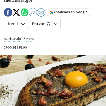
silencios largos
Añádenos en Google
Itzuli
Entzun
María Malo
NTM
23·06·25
|
15:00