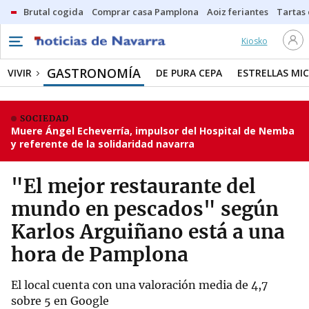
Brutal cogida
Comprar casa Pamplona
Aoiz feriantes
Tartas
Kiosko
GASTRONOMÍA
VIVIR
DE PURA CEPA
ESTRELLAS MIC
SOCIEDAD
Muere Ángel Echeverría, impulsor del Hospital de Nemba
y referente de la solidaridad navarra
"El mejor restaurante del
mundo en pescados" según
Karlos Arguiñano está a una
hora de Pamplona
El local cuenta con una valoración media de 4,7
sobre 5 en Google