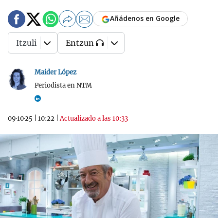
Añádenos en Google
Itzuli
Entzun
Maider López
Periodista en NTM
09·10·25
|
10:22
|
Actualizado a las 10:33