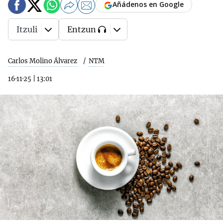
Añádenos en Google
Itzuli
Entzun
Carlos Molino Álvarez
NTM
16·11·25
|
13:01