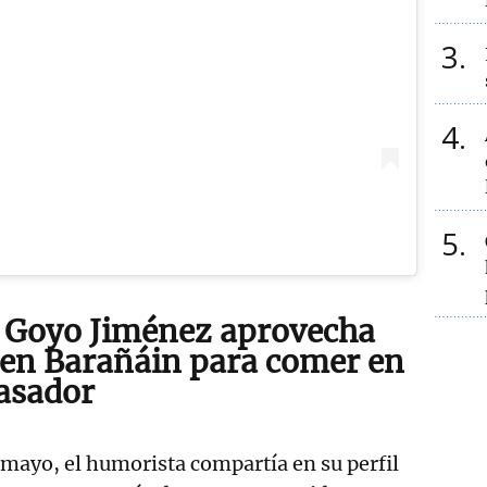
3
4
5
 Goyo Jiménez aprovecha
 en Barañáin para comer en
asador
mayo, el humorista compartía en su perfil