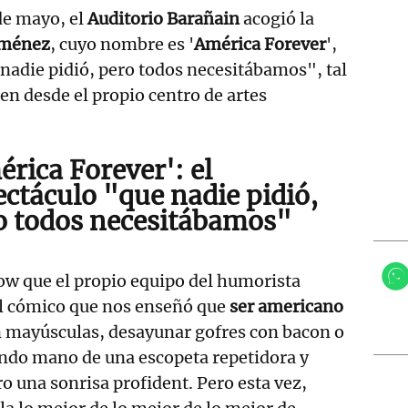
de mayo, el
Auditorio Barañain
acogió la
iménez
, cuyo nombre es '
América Forever
',
nadie pidió, pero todos necesitábamos", tal
en desde el propio centro de artes
rica Forever': el
ectáculo
"que nadie pidió,
o todos necesitábamos"
ow que el propio equipo del humorista
el cómico que nos enseñó que
ser americano
n mayúsculas, desayunar gofres con bacon o
ando mano de una escopeta repetidora y
ro una sonrisa profident. Pero esta vez,