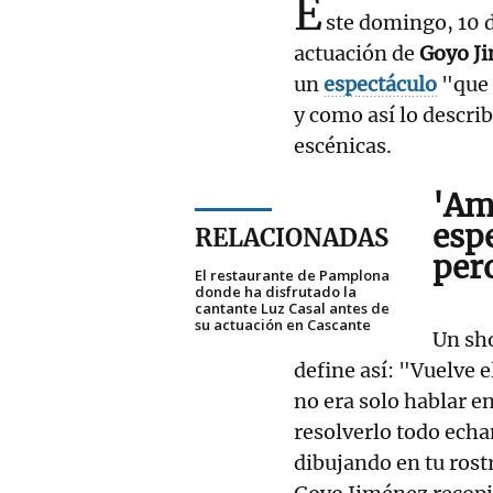
E
ste domingo, 10 
actuación de
Goyo J
un
espectáculo
"que 
y como así lo describ
escénicas.
'
Amé
esp
RELACIONADAS
per
El restaurante de Pamplona
donde ha disfrutado la
cantante Luz Casal antes de
su actuación en Cascante
Un sh
define así: "Vuelve 
no era solo hablar e
resolverlo todo ech
dibujando en tu rost