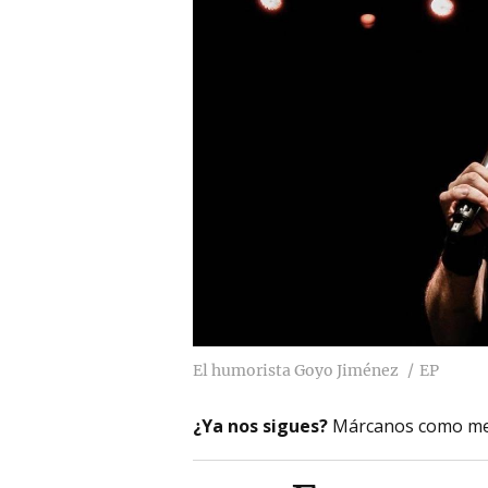
El humorista Goyo Jiménez
EP
¿Ya nos sigues?
Márcanos como me