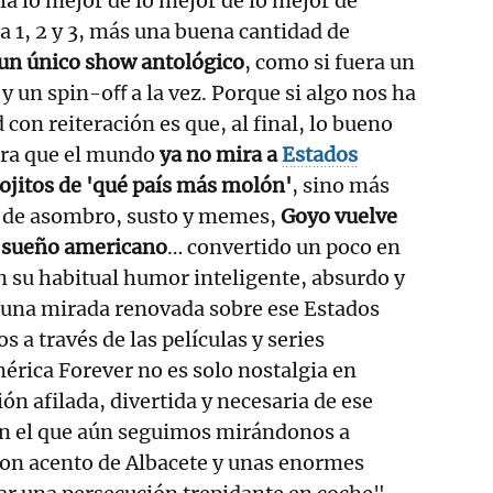
a lo mejor de lo mejor de lo mejor de
 1, 2 y 3, más una buena cantidad de
un único show antológico
, como si fuera un
y un spin-oﬀ a la vez. Porque si algo nos ha
on reiteración es que, al final, lo bueno
ora que el mundo
ya no mira a
Estados
ojitos de 'qué país más molón'
, sino más
 de asombro, susto y memes,
Goyo vuelve
l sueño americano
… convertido un poco en
 su habitual humor inteligente, absurdo y
e una mirada renovada sobre ese Estados
 a través de las películas y series
rica Forever no es solo nostalgia en
ión afilada, divertida y necesaria de ese
n el que aún seguimos mirándonos a
n acento de Albacete y unas enormes