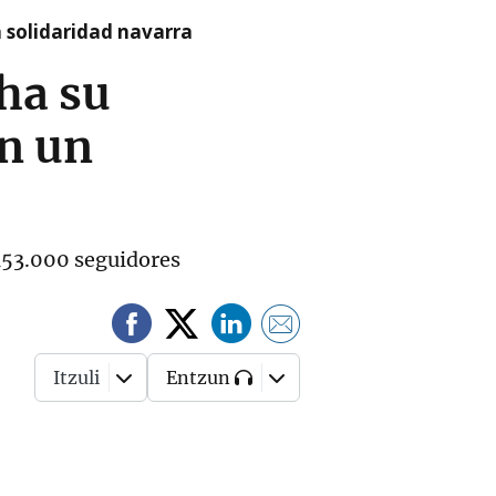
a solidaridad navarra
ha su
n un
 153.000 seguidores
Itzuli
Entzun