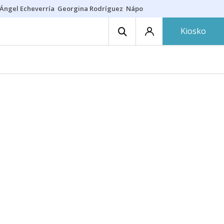
Ángel Echeverría
Georgina Rodríguez
Nápoles - Osasuna
Insultos rac
Kiosko