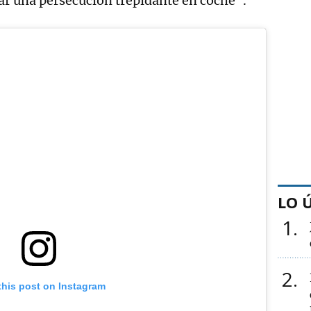
ar una persecución trepidante en coche".
LO 
1
2
this post on Instagram