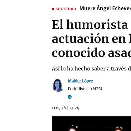
Muere Ángel Echeverr
SOCIEDAD
El humorista
actuación en
conocido asa
Así lo ha hecho saber a través
Maider López
Periodista en NTM
11·05·26
|
12:29