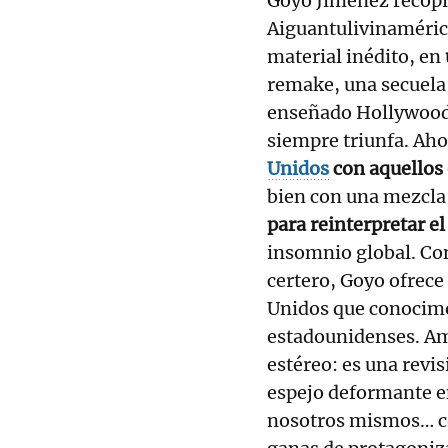
Goyo Jiménez recopil
Aiguantulivinamérica
material inédito, en
remake, una secuela 
enseñado Hollywood c
siempre triunfa. Ah
Unidos
con aquellos 
bien con una mezcla
para reinterpretar e
insomnio global. Con
certero, Goyo ofrec
Unidos que conocimos
estadounidenses. Amé
estéreo: es una revis
espejo deformante e
nosotros mismos… co