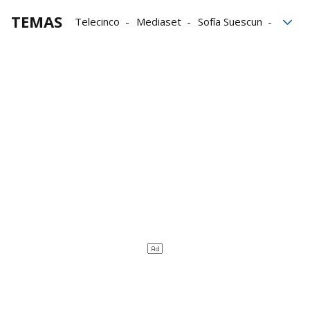
TEMAS
Telecinco
Mediaset
Sofía Suescun
Supervivientes
Gran Hermano
influencers
Vetos
Televisión