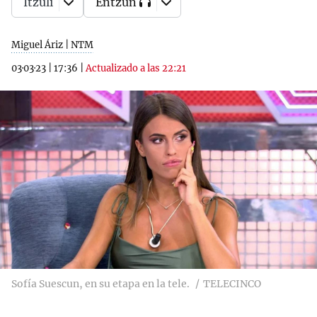
Itzuli
Entzun
Miguel Áriz | NTM
03·03·23
|
17:36
|
Actualizado a las 22:21
Sofía Suescun, en su etapa en la tele.
TELECINCO