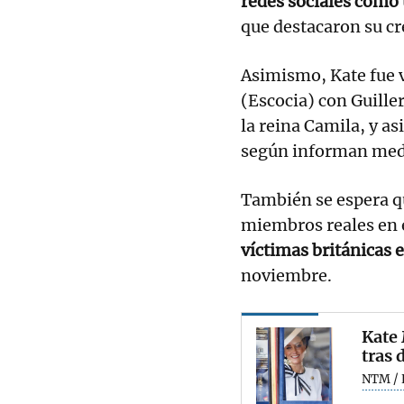
redes sociales como 
que destacaron su cre
Asimismo, Kate fue v
(Escocia) con Guiller
la reina Camila, y as
según informan medi
También se espera qu
miembros reales en 
víctimas británicas 
noviembre.
Kate 
tras 
NTM / 