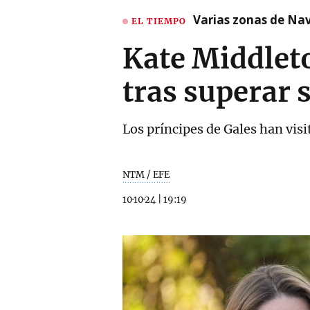
Varias zonas de Nav
EL TIEMPO
Kate Middlet
tras superar 
Los príncipes de Gales han visi
NTM / EFE
10·10·24
|
19:19