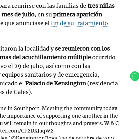
 para reunirse con las familias de
tres niñas
 mes de julio
, en su
primera aparición
e que anunciase el
fin de su tratamiento
sitaron la localidad y
se reunieron con los
timas del acuchillamiento múltiple
ocurrido
vo el 29 de julio, así como con las
y equipos sanitarios y de emergencia,
nicado el
Palacio de Kensington
(residencia
es de Gales).
one in Southport. Meeting the community today
the importance of supporting one another in the
 will remain in our thoughts and prayers. W & C
itter.com/CP2DXJaqW2
Wales (@KensingtonRoyal)
10 de octubre de 2024