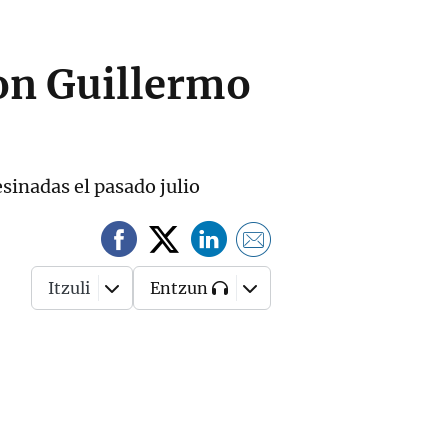
on Guillermo
esinadas el pasado julio
Itzuli
Entzun