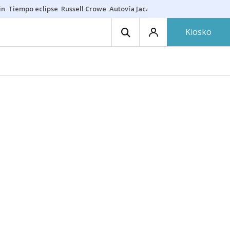
in
Tiempo eclipse
Russell Crowe
Autovía Jaca
Ronald Araújo
Prohibic
Kiosko