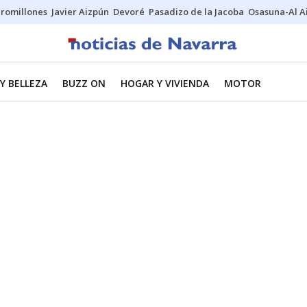
uromillones
Javier Aizpún
Devoré
Pasadizo de la Jacoba
Osasuna-Al A
Y BELLEZA
BUZZ ON
HOGAR Y VIVIENDA
MOTOR