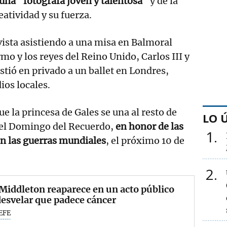
una "fotógrafa joven y talentosa"
y de la
atividad y su fuerza.
ista asistiendo a una misa en Balmoral
mo y los reyes del Reino Unido, Carlos III y
istió en privado a un ballet en Londres,
os locales.
e la princesa de Gales se una al resto de
LO 
el Domingo del Recuerdo,
en honor de las
1
en las guerras mundiales
, el próximo 10 de
2
Middleton reaparece en un acto público
desvelar que padece cáncer
EFE