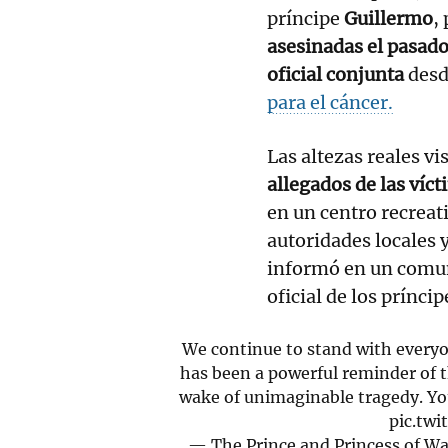
príncipe
Guillermo
,
asesinadas el pasado
oficial conjunta
desd
para el cáncer.
Las altezas reales vi
allegados de las víc
en un centro recreati
autoridades locales 
informó en un comu
oficial de los príncip
We continue to stand with every
has been a powerful reminder of 
wake of unimaginable tragedy. You
pic.tw
— The Prince and Princess of 